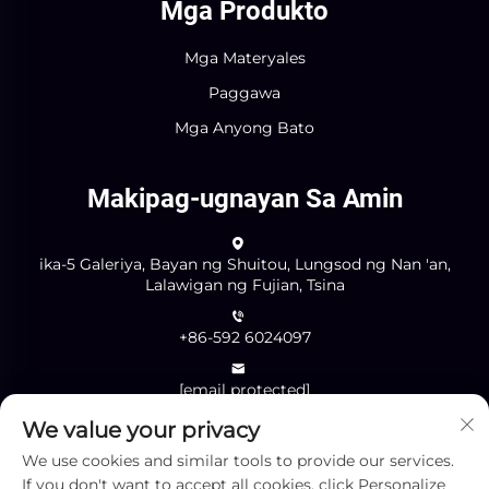
Mga Produkto
Mga Materyales
Paggawa
Mga Anyong Bato
Makipag-ugnayan Sa Amin
ika-5 Galeriya, Bayan ng Shuitou, Lungsod ng Nan 'an,
Lalawigan ng Fujian, Tsina
+86-592 6024097
[email protected]
We value your privacy
We use cookies and similar tools to provide our services.
Ipadala
If you don't want to accept all cookies, click Personalize