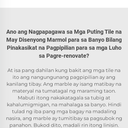
Ano ang Nagpapagawa sa Mga Puting Tile na
May Disenyong Marmol para sa Banyo Bilang
Pinakasikat na Pagpipilian para sa mga Luho
sa Pagre-renovate?
At isa pang dahilan kung bakit ang mga tile na
ito ang nangungunang pagpipilian ay ang
kanilang tibay. Ang marble ay isang matibay na
materyal na tumatagal ng maraming taon.
Mabuti itong nakakatagala sa tubig at
kahalumigmigan, na mahalaga sa banyo. Hindi
tulad ng iba pang mga bagay na madaling
nasira, ang marble ay tumitibay sa pagsubok ng
panahon. Bukod dito, madali rin itong linisin.