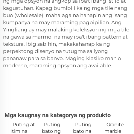
ng mga opsyon na angkop sa iba't ibang istilo at
kagustuhan. Kapag bumibili ka ng mga tile nang
buo (wholesale), mahalaga na hanapin ang isang
kumpanya na may maraming pagpipilian. Ang
Yingliang ay may malaking koleksyon ng mga tile
na gawa sa marmol na may iba't ibang pattern at
tekstura. Ibig sabihin, makakahanap ka ng
perpektong disenyo na tutugma sa iyong
pananaw para sa banyo. Maging klasiko man o
moderno, maraming opsyon ang available.
Mga kaugnay na kategorya ng produkto
Puting at
Puting
Puting
Granite
Itim na
bato ng
bato na
marble