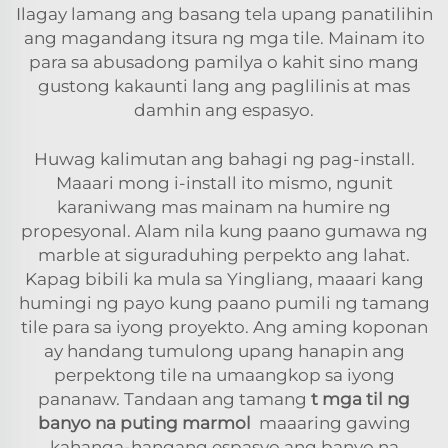
Ilagay lamang ang basang tela upang panatilihin
ang magandang itsura ng mga tile. Mainam ito
para sa abusadong pamilya o kahit sino mang
gustong kakaunti lang ang paglilinis at mas
damhin ang espasyo.
Huwag kalimutan ang bahagi ng pag-install.
Maaari mong i-install ito mismo, ngunit
karaniwang mas mainam na humire ng
propesyonal. Alam nila kung paano gumawa ng
marble at siguraduhing perpekto ang lahat.
Kapag bibili ka mula sa Yingliang, maaari kang
humingi ng payo kung paano pumili ng tamang
tile para sa iyong proyekto. Ang aming koponan
ay handang tumulong upang hanapin ang
perpektong tile na umaangkop sa iyong
pananaw. Tandaan ang tamang
t
mga til ng
banyo na puting marmol
maaaring gawing
kahanga-hangang espasyo ang banyo na