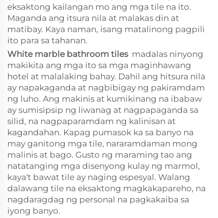
eksaktong kailangan mo ang mga tile na ito.
Maganda ang itsura nila at malakas din at
matibay. Kaya naman, isang matalinong pagpili
ito para sa tahanan.
White marble bathroom tiles
madalas ninyong
makikita ang mga ito sa mga maginhawang
hotel at malalaking bahay. Dahil ang hitsura nila
ay napakaganda at nagbibigay ng pakiramdam
ng luho. Ang makinis at kumikinang na ibabaw
ay sumisipsip ng liwanag at nagpapaganda sa
silid, na nagpaparamdam ng kalinisan at
kagandahan. Kapag pumasok ka sa banyo na
may ganitong mga tile, nararamdaman mong
malinis at bago. Gusto ng maraming tao ang
natatanging mga disenyong kulay ng marmol,
kaya't bawat tile ay naging espesyal. Walang
dalawang tile na eksaktong magkakapareho, na
nagdaragdag ng personal na pagkakaiba sa
iyong banyo.