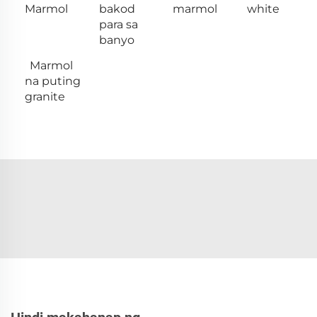
Marmol
bakod
marmol
white
para sa
banyo
Marmol
na puting
granite