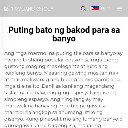
TL
Puting bato ng bakod para sa
banyo
Ang mga marmol na puting tile para sa banyo ay
naging lubhang popular ngayon sa mga taong
gustong maging mas elegante at luho ang
kanilang banyo. Maaaring gawing mas tahimik
at mas maliwanag ang buong banyo gamit ang
mga tile na ito. Dahil sa kanilang magandang
kislap na ibabaw, nagiging espesyal ang isang
simpleng espasyo. Ang Yingliang ay may
malawak na hanay ng mga tile na gawa sa
marmol na angkop sa anumang istilo ng
disenyo. Kung pinapalit mo ang lumang banyo o
gumagawa ka ng bagong isa, maaaring