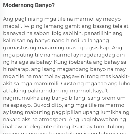
Modernong Banyo?
Ang paglinis ng mga tile na marmol ay medyo
madali. Iwiping lamang gamit ang basang tela at
banayad na sabon. Ibig sabihin, panatilihin ang
kalinisan ng banyo nang hindi kailangang
gumastos ng maraming oras o pagsisikap. Ang
mga puting tile na marmol ay nagdaragdag din
ng halaga sa bahay. Kung ibebenta ang bahay sa
hinaharap, ang isang magandang banyo na may
mga tile na marmol ay gagawin itong mas kaakit-
akit sa mga mamimili. Gusto ng mga tao ang luho
at laki ng pakiramdam ng marmol, kaya’t
nagmumukha ang banyo bilang isang premium
na espasyo. Bukod dito, ang mga tile na marmol
ay isang mabuting pagpipilian upang lumikha ng
nakarelaks na atmospera. Ang kaginhawahan ng
ibabaw at elegante nitong itsura ay tumutulong
upang gawin ang banyo bilang isang tahimik na