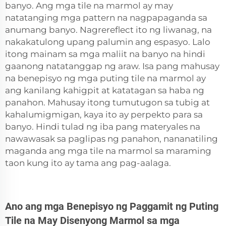
banyo. Ang mga tile na marmol ay may
natatanging mga pattern na nagpapaganda sa
anumang banyo. Nagrereflect ito ng liwanag, na
nakakatulong upang palumin ang espasyo. Lalo
itong mainam sa mga maliit na banyo na hindi
gaanong natatanggap ng araw. Isa pang mahusay
na benepisyo ng mga puting tile na marmol ay
ang kanilang kahigpit at katatagan sa haba ng
panahon. Mahusay itong tumutugon sa tubig at
kahalumigmigan, kaya ito ay perpekto para sa
banyo. Hindi tulad ng iba pang materyales na
nawawasak sa paglipas ng panahon, nananatiling
maganda ang mga tile na marmol sa maraming
taon kung ito ay tama ang pag-aalaga.
Ano ang mga Benepisyo ng Paggamit ng Puting
Tile na May Disenyong Marmol sa mga