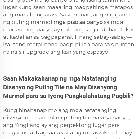
lugar kung saan maaaring magpahinga matapos
ang mahabang araw. Sa kabuuan, ang paggamit
ng puting marmol
mga piso sa banyo
sa mga
modernong banyo ay dala ang kagandahan, lakas,
at kadalian sa pagpapanatili nang sabay-sabay—
isa itong matalinong pagpipilian para sa sinuman
na nais i-upgrade ang kaniyang espasyo.
Saan Makakahanap ng mga Natatanging
Disenyo ng Puting Tile na May Disenyong
Marmol para sa Iyong Pangkalahatang Pagbili?
Kung hinahanap mo ang mga natatanging
disenyo ng marmol na puting tile para sa banyo,
ang Yingliang ay ang perpektong lugar para
magsimula. Nag-aalok sila ng malawak na hanay