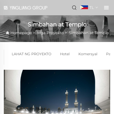
TL
Simbahan at Templo
Homepage
>
Mga Proyekto
>
Simbahan at Templo
LAHAT NG PROYEKTO
Hotel
Komersyal
Pam