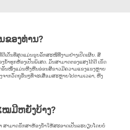
ການຂອງທ່ານ?
ີເດັ່ນທີ່ສຸດແມ່ນຮູບລັກສະໜີທີ່ງາມຢ່າງເປີດເຜີຍ. ສີ
້ຫ້ອງນ້ຳທຸກຫ້ອງເປັນພິເສດ. ມັນສາມາດຕອງແສງໄດ້ດີ ເຮັດ
ຂໍ້ດີອີກອັນໜຶ່ງແມ່ນຫີງຫີນອ່ອນສີຂາວມີຄວາມແຂງແຮງຫຼາຍ
ງຈາກວັດຖຸອື່ນໆທີ່ຈະເສື່ອມສະຫຼາຍໄປຕາມເວລາ, ຫີງ
ໄໝມີຫຍັງບ້າງ?
ມວ່າ ສາມາດຮັກສາຫ້ອງນ້ຳໃຫ້ສະອາດເປັນລະບຽບໂດຍບໍ່