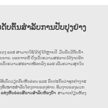
ດັບຕົ້ນສຳລັບການປັບປຸງຢ່າງ
ແຮງ ແລະ ສາມາດໃຊ້ໄດ້ຢູ່ໄດ້ຫຼາຍປີ. ມັນຮັບມືກັບນ້ຳ
ດ້ດົນນານ. ນອກຈາກນີ້ ຍັງເຮັດຄວາມສະອາດໄດ້ງ່າຍອີກ
່ຕ້ອງການເຮັດຄວາມສະອາດໜ້ອຍລົງ ແລະ ເພີ່ມຄວາມສຸກໃນ
ູ້ວິທີເຮັດວຽກກັບຫີນອ່ອນ ແລະ ຮັບປະກັນວ່າທຸກຢ່າງຈະ
ງແທງທີ່ເໝາະສຳລັບໂຄງການຂອງທ່ານ. ທີມງານຂອງພວກ
t
ແທ່ງຫີນອ່ອນສີຂາວສຳລັບຫ້ອງນ້ຳ
ສາມາດປ່ຽນຫ້ອງ