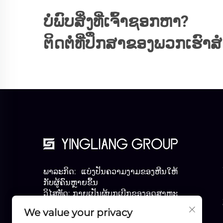
ບໍ່ພົບສິ່ງທີ່ເຈົ້າຊອກຫາ?
ຕິດຕໍ່ທີ່ປຶກສາຂອງພວກເຮົາສໍາ
ພາລະກິດ: ແບ່ງປັນຄວາມງາມຂອງຫີນໃຫ້
ກັບຜູ້ຄົນຫຼາຍຂຶ້ນ
ວິໄສທັດ: ກາຍເປັນຜູ້ບຸກເບີກຂອງອຸດສາຫະ
ກໍາ
We value your privacy
ຄຳຂວັນ: ມືອາຊີບ ແລະ ເກີນກວ່ານັ້ນ