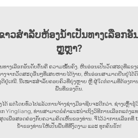
ຂາວສຳລັບຫ້ອງນ້ຳເປັນທາງເລືອກອັນ
ຫຼູຫຼາ?
ເປັນທາງເລືອກອັນດັບຕົ້ນຄື ຄວາມໝັ້ນຄົງ. ຫີນອ່ອນເປັນວັດສະດຸທີ່ແຂງ
. ຕ່າງຈາກວັດສະດຸອື່ນໆທີ່ເສຍຫາຍໄດ້ງ່າຍ, ຫີນອ່ອນສາມາດຢືນຢູ່ໄ
່ງດີຢູ່ເสมີ. ນີ້ເໝາະສຳລັບຄອບຄົວທີ່ຍຸ່ງຫຼາຍ ຫຼື ຜູ້ໃດກໍຕາມທີ
ພື້ນທີ່ຂອງຕົນ.
ງໄດ້ ແຕ່ໂດຍທົ່ວໄປແລ້ວການຈ້າງຊ່າງມືອາຊີບຈະດີກວ່າ. ຊ່າງເຫຼົ້າຮ
ຊື້ຈາກ Yingliang, ທ່ານສາມາດຂໍຄຳແນະນຳເຖິງວິທີການເລືອກແຕ່
່ສຸດເພື່ອສອດຄ່ອງກັບຄວາມຄິດເຫັນຂອງທ່ານ. ຈື່ໄວ້ວ່າການເລືອກທີ່
ນ້ຳຂອງທ່ານໃຫ້ເປັນພື້ນທີ່ທີ່ງົດງາມ ແລະ ທຸກຄົນຮັກ!