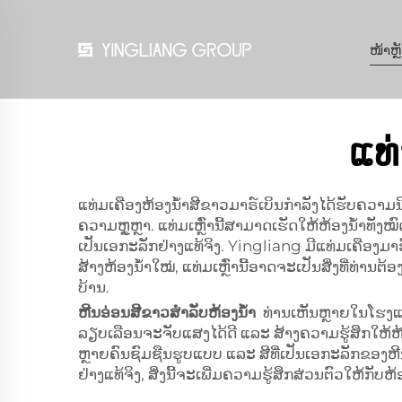
ໜ້າຫຼ
ແທ
ແທ່ມເຄືອງຫ້ອງນ້ຳສີຂາວມາຣ໌ເບິນກຳລັງໄດ້ຮັບຄວາມນິ
ຄວາມຫຼູຫຼາ. ແທ່ມເຫຼົ່ານີ້ສາມາດເຮັດໃຫ້ຫ້ອງນ້ຳທັງໝົດຮ
ເປັນເອກະລັກຢ່າງແທ້ຈິງ. Yingliang ມີແທ່ມເຄືອງມາຣ
ສ້າງຫ້ອງນ້ຳໃໝ່, ແທ່ມເຫຼົ່ານີ້ອາດຈະເປັນສິ່ງທີ່ທ່ານ
ບ້ານ.
ຫີນອ່ອນສີຂາວສຳລັບຫ້ອງນ້ຳ
ທ່ານເຫັນຫຼາຍໃນໂຮງແຮມທ
ລຽບເລືອນຈະຈັບແສງໄດ້ດີ ແລະ ສ້າງຄວາມຮູ້ສຶກໃຫ້ຫ້ອງ
ຫຼາຍຄົນຊົມຊືນຮູບແບບ ແລະ ສີທີ່ເປັນເອກະລັກຂອງຫີນອ
ຢ່າງແທ້ຈິງ, ສິ່ງນີ້ຈະເພີ່ມຄວາມຮູ້ສຶກສ່ວນຕົວໃຫ້ກັບຫ