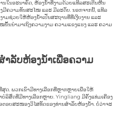
້ານໃນອະນາຄົດ, ຫ້ອງນ້ຳທີ່ງາມດ້ວຍແທີລສະເຕີນຫີນ
ຳເບິ່ງມີຄວາມທັນສະໄໝ ແລະ ມີລະດັບ. ນອກຈາກນີ້, ແທີລ
າມງາມຊ່ວຍໃຫ້ຫ້ອງນ້ຳເປັນສະຖານທີ່ທີ່ເງີບງານ ແລະ
ສະໄໝນັ້ນນຳມາເຖິງຄວາມງາມ ຄວາມແຂງແຮງ ແລະ ຄວາມ
ສຳລັບຫ້ອງນ້ຳເພື່ອຄວາມ
່ສຸດ. ພວກເຂົາມີທາງເລືອກທີ່ຫຼາກຫຼາຍເພື່ອໃຫ້
ລິສັດທີ່ມີທາງເລືອກຫຼາຍ. Yingliang ມີຄັງແທ່ມເຄືອງ
ເພື່ອຕອບສະໜອງວິໄສທັດຂອງທ່ານສຳລັບຫ້ອງນ້ຳ. ບໍ່ວ່າຈະ