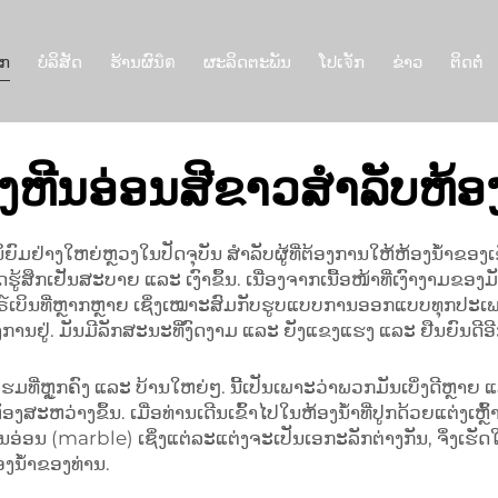
ັກ
ບໍລິສັດ
ຮ້ານຜົນิต
ຜະລິດຕະພັນ
ໂປເจັກ
ຂ່າວ
ຕິດຕໍ່
່ງຫີນອ່ອນສີຂາວສຳລັບຫ້ອງ
ຍົມຢ່າງໃຫຍ່ຫຼວງໃນປັດຈຸບັນ ສຳລັບຜູ້ທີ່ຕ້ອງການໃຫ້ຫ້ອງນ້ຳຂອງເ
ູ້ສຶກເຢັນສະບາຍ ແລະ ເງົາຂຶ້ນ. ເນື່ອງຈາກເນື້ອໜ້າທີ່ເງົາງາມຂອງມັນ, 
໌ເບິນທີ່ຫຼາກຫຼາຍ ເຊິ່ງເໝາະສົມກັບຮູບແບບການອອກແບບທຸກປະເພດ. ບ
ຕ້ອງການຢູ່. ມັນມີລັກສະນະທີ່ງົດງາມ ແລະ ຍັງແຂງແຮງ ແລະ ຢືນຍົນດີອີ
ີ່ຫຼູກຄົງ ແລະ ບ້ານໃຫຍ່ໆ. ນີ້ເປັນເພາະວ່າພວກມັນເບິ່ງດີຫຼາຍ ແລະ 
ສະຫວ່າງຂຶ້ນ. ເມື່ອທ່ານເດີນເຂົ້າໄປໃນຫ້ອງນ້ຳທີ່ປູກດ້ວຍແຕ່ງເຫຼົ
່ອນ (marble) ເຊິ່ງແຕ່ລະແຕ່ງຈະເປັນເອກະລັກຕ່າງກັນ, ຈຶ່ງເຮັດໃຫ
້ອງນ້ຳຂອງທ່ານ.