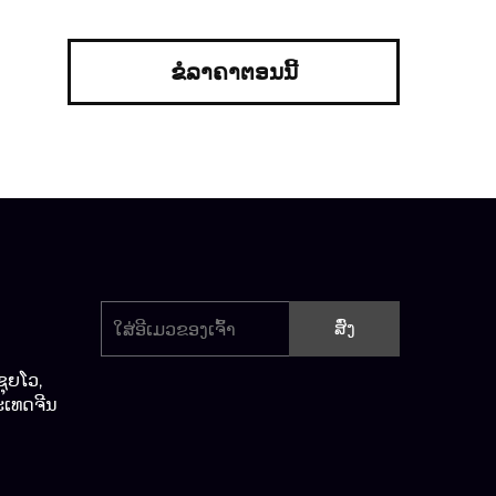
ຂໍລາຄາຕອນນີ້
ສົ່ງ
ຊຸຍໂວ,
ະເທດຈີນ