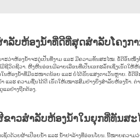
ສຳລັບຫ້ອງນ້ຳທີ່ດີທີ່ສຸດສຳລັບໂຄງ
ະວ່າຫ້ອງນ້ຳຈະດູ່ເປັນທີ່ງາມ ແລະ ມີຄວາມທັນສະໄໝ. ຂໍ້ດີອັນໜຶ່ງທີ່ດ
ີ່ມີຊີວິດຊີວາ. ຫີງຫີນອ່ອນມີລາຍເລືອນທີ່ເປັນເອກະລັກເຊິ່ງເຮັດໃຫ
ນເປັນພິເສດໃນຫ້ອງນ້ຳທີ່ມີຂະໜາດນ້ອຍ ແລະ ບໍ່ໄດ້ຮັບແສງຕາເວັນຫຼາຍ. 
ລະ ຄວາມຊື້ນໄດ້ດີ ເຮັດໃຫ້ເໝາະສົມຢ່າງຍິ່ງສຳລັບຫ້ອງນ້ຳ. ຕ່າ
ູແລຢ່າງຖືກຕ້ອງ.
ສີຂາວສຳລັບຫ້ອງນ້ຳໃນຍຸກທີ່ທັນສະ
່ເຊັດດ້ວຍຜ້າເປືອຍນ້ຳ ແລະ ນ້ຳຢາລ້າງທີ່ອ່ອນໂຍນ. ນີ້ໝາຍຄວາ