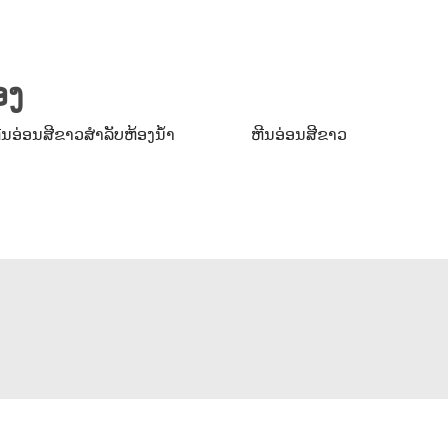
ອງ
ີນອ່ອນສີຂາວສຳລັບຫ້ອງນ້ຳ
ຫີນອ່ອນສີຂາວ