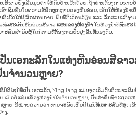
ສີຂາວຍັງເພີ່ມມູນຄ່າໃຫ້ກັບບ້ານອີກດ້ວຍ. ຖ້າທ່ານຕ້ອງການຂາຍບ
ຄົນເຮົາຊົມຊື່ນໃນຄວາມຮູ້ສຶກຫຼູກຫຼານຂອງຫີນອ່ອນ, ເຮັດໃຫ້ຫ້ອງນ້
ທີ່ເຮັດໃຫ້ຮູ້ສຶກຜ່ອນຄາຍ. ພື້ນທີ່ທີ່ເລືອນລ້ຽນ ແລະ ລັກສະນະທີ່ງ
້ແທີລສະເຕີນຫີນອ່ອນສີຂາວ
ແຜນຂອງຫ້ອງນ້ຳ
ໃນຫ້ອງນ້ຳທີ່ທັນ
າະສົມສຳລັບຜູ້ໃດກໍຕາມທີ່ຕ້ອງການປັບປຸງພື້ນທີ່ຂອງຕົນ.
່ເປັນເອກະລັກໃນແທ່ງຫີນອ່ອນສີຂາວ
ປັນຈຳນວນຫຼາຍ?
ີດີໄຊນ໌ທີ່ເປັນເອກະລັກ, Yingliang ແມ່ນຈຸດເລີ່ມຕົ້ນທີ່ເໝາະສົມທີ
ເມື່ອຊື້ແທ່ມເຄືອງຫ້ອງນ້ຳໃນຈຳນວນຫຼາຍ, ມັນສຳຄັນທີ່ຈະຊອກຫາບໍ
ຼາກຫຼາຍ. ນີ້ໝາຍຄວາມວ່າ ທ່ານຈະພົບເຫັນດີໄຊນ໌ທີ່ເໝາະສົມທີ່ສຸດ
່າງ.