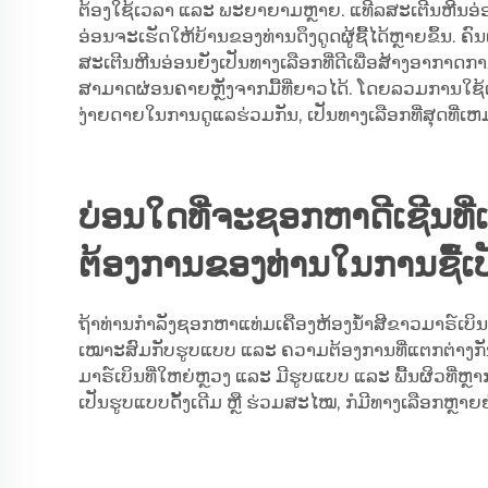
ຕ້ອງໃຊ້ເວລາ ແລະ ພະຍາຍາມຫຼາຍ. ແທີລສະເຕີນຫີນອ່ອນ
ອ່ອນຈະເຮັດໃຫ້ບ້ານຂອງທ່ານດຶງດູດຜູ້ຊື້ໄດ້ຫຼາຍຂຶ້ນ. 
ສະເຕີນຫີນອ່ອນຍັງເປັນທາງເລືອກທີ່ດີເພື່ອສ້າງອາກາດການ
ສາມາດຜ່ອນຄາຍຫຼັງຈາກມື້ທີ່ຍາວໄດ້. ໂດຍລວມການໃຊ
ງ່າຍດາຍໃນການດູແລຮ່ວມກັນ, ເປັນທາງເລືອກທີ່ສຸດທີ່ເຫມ
ບ່ອນໃດທີ່ຈະຊອກຫາດີເຊີນທີ
ຕ້ອງການຂອງທ່ານໃນການຊື້ເ
ຖ້າທ່ານກຳລັງຊອກຫາແທ່ມເຄືອງຫ້ອງນ້ຳສີຂາວມາຣ໌ເບິນທີ່ມ
ເໝາະສົມກັບຮູບແບບ ແລະ ຄວາມຕ້ອງການທີ່ແຕກຕ່າງກັນ. 
ມາຣ໌ເບິນທີ່ໃຫຍ່ຫຼວງ ແລະ ມີຮູບແບບ ແລະ ພື້ນຜິວທີ່ຫ
ເປັນຮູບແບບດັ້ງເດີມ ຫຼື ຮ່ວມສະໄໝ, ກໍມີທາງເລືອກຫຼາຍຢ