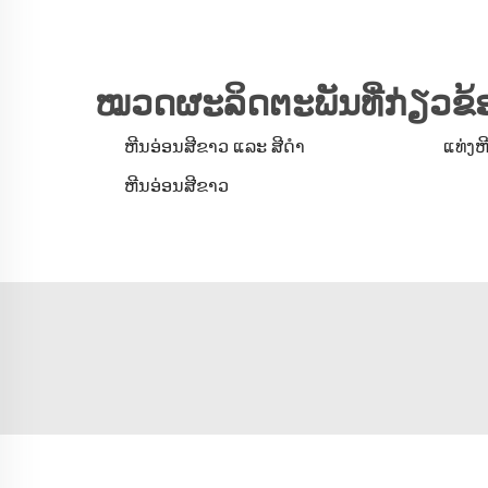
ໝວດຜະລິດຕະພັນທີ່ກ່ຽວຂ້
ຫີນອ່ອນສີຂາວ ແລະ ສີດຳ
ແທ່ງຫ
ຫີນອ່ອນສີຂາວ