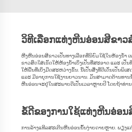
ວິທີເລືອກແທ່ງຫີນອ່ອນສີຂາວ
ຫີງຫີນອ່ອນສີຂາວເປັນທາງເລືອກທີ່ນິຍົມໃຊ້ໃນຫ້ອງນ້ຳ ເພາ
ຂາວສົດໃສ່ເຮັດໃຫ້ຫ້ອງນ້ຳເບິ່ງເປັນທີ່ສະອາດ ແລະ ເປັນທ
ໃຫ້ພື້ນທີ່ເບິ່ງມືດສະຫວ່າງຂຶ້ນ. ນີ້ເປັນສິ່ງທີ່ດີເດັ່
ແລະ ມີອາຍຸການໃຊ້ງານຍາວນານ. ມັນສາມາດຕ້ານທານນ້ຳ ແ
ຫີນອ່ອນຈະຢູ່ໃນສະພາບດີເປັນເວລາຫຼາຍປີ ໂດຍຖ້າທ່ານດ
ຂໍ້ດີຂອງການໃຊ້ແທ່ງຫີນອ່ອນ
ການລ້າງແທີລສະເຕີນຫີນອ່ອນນັ້ນງ່າຍດາຍຫຼາຍ. ພຽງແຕ