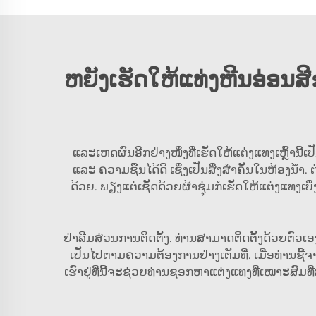
ຫຍັງເຮັດໃຫ້ແທ່ງຫີນອ່ອນສີ
ແລະເຫດຜົນອີກຢ່າງໜຶ່ງທີ່ເຮັດໃຫ້ແຕ່ງແທງເຫຼົ້ານີ້
ແລະ ຄວາມຊື້ນໄດ້ດີ ເຊິ່ງເປັນສິ່ງສຳຄັນໃນຫ້ອງນ້ຳ
ດ້ວຍ. ພຽງແຕ່ເຊັດດ້ວຍຜ້າຊຸ່ມກໍເຮັດໃຫ້ແຕ່ງແທງເບິ
ຢ່າລືມສ່ວນການຕິດຕັ້ງ. ທ່ານສາມາດຕິດຕັ້ງດ້ວຍຕົວເອ
ເປັນໄປຕາມຄວາມຕ້ອງການຢ່າງເຕັມທີ່. ເມື່ອທ່ານ
ເຮົາຢູ່ທີ່ນີ້ຈະຊ່ວຍທ່ານຊອກຫາແຕ່ງແທງທີ່ເໝາະສົມທີ