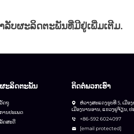
ລັບຜະລິດຕະພັນທີ່ມີຢູ່ເພີ່ມເຕີມ.
ຜະລິດຕະພັນ
ຕິດຕໍ່ພວກເຮົາ
ວັດຖຸ
ຫໍວາງສະແດງຮູບທີ 5, ເມືອງ
ເມືອງນານອານ, ແຂວງຟູຈ້ຽນ, ປ
ການປະເພດ
+86-592 6024097
ລັດສະດີ
[email protected]