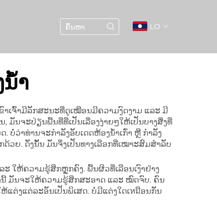
LO
ນ້ຳ
ຂົາເຈົ້າມີລັກສະນະທີ່ດູເໝືອນມີຄວາມງົດງາມ ແລະ ມີ
ມັນຈະປ່ຽນພື້ນທີ່ທີ່ເປັນເລື່ອງງ່າຍໆໃຫ້ເປັນບາງສິ່ງທີ່
ໍ່ວ່າທ່ານຈະກຳລັງອັບເດດຫ້ອງນ້ຳເກົ່າ ຫຼື ກຳລັງ
ກດ້ວຍ. ດັ່ງນັ້ນ ມັນຈຶ່ງເປັນທາງເລືອກທີ່ເໝາະສົມສຳລັບ
ໃຫ້ຄວາມຮູ້ສຶກຫຼູກຄົງ. ພື້ນຜິວທີ່ເລືອນເງົາຢ່າງ
້ານີ້ ມັນຈະໃຫ້ຄວາມຮູ້ສຶກສະອາດ ແລະ ໝົດຈົບ. ຄົນ
້ແຕ່ງແຕ່ລະອັນເປັນພິເສດ. ບໍ່ມີແຕ່ງໃດເหมືອນກັນ