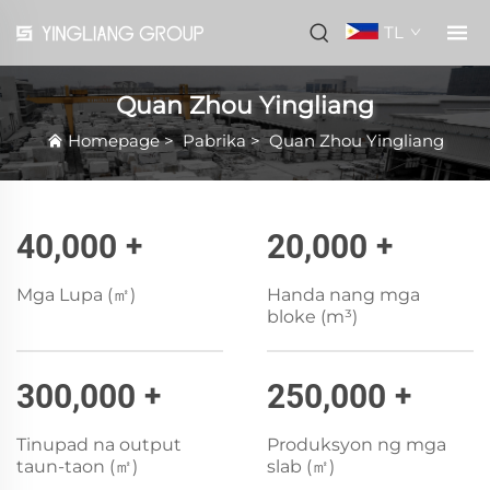
TL
Quan Zhou Yingliang
Homepage
>
Pabrika
>
Quan Zhou Yingliang
40,000
+
20,000
+
Mga Lupa (㎡)
Handa nang mga
bloke (m³)
300,000
+
250,000
+
Tinupad na output
Produksyon ng mga
taun-taon (㎡)
slab (㎡)