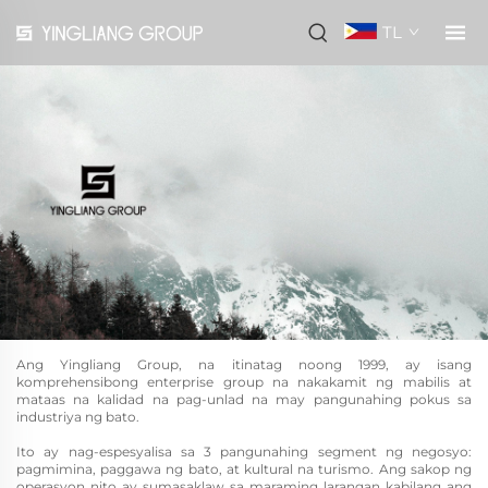
TL
Ang Yingliang Group, na itinatag noong 1999, ay isang
komprehensibong enterprise group na nakakamit ng mabilis at
mataas na kalidad na pag-unlad na may pangunahing pokus sa
industriya ng bato.
Ito ay nag-espesyalisa sa 3 pangunahing segment ng negosyo:
pagmimina, paggawa ng bato, at kultural na turismo. Ang sakop ng
operasyon nito ay sumasaklaw sa maraming larangan kabilang ang