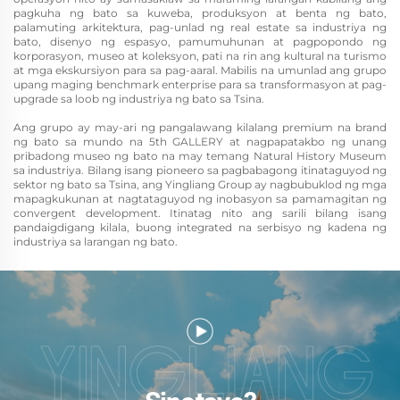
pagkuha ng bato sa kuweba, produksyon at benta ng bato,
palamuting arkitektura, pag-unlad ng real estate sa industriya ng
bato, disenyo ng espasyo, pamumuhunan at pagpopondo ng
korporasyon, museo at koleksyon, pati na rin ang kultural na turismo
at mga ekskursiyon para sa pag-aaral. Mabilis na umunlad ang grupo
upang maging benchmark enterprise para sa transformasyon at pag-
upgrade sa loob ng industriya ng bato sa Tsina.
Ang grupo ay may-ari ng pangalawang kilalang premium na brand
ng bato sa mundo na 5th GALLERY at nagpapatakbo ng unang
pribadong museo ng bato na may temang Natural History Museum
sa industriya. Bilang isang pioneero sa pagbabagong itinataguyod ng
sektor ng bato sa Tsina, ang Yingliang Group ay nagbubuklod ng mga
mapagkukunan at nagtataguyod ng inobasyon sa pamamagitan ng
convergent development. Itinatag nito ang sarili bilang isang
pandaigdigang kilala, buong integrated na serbisyo ng kadena ng
industriya sa larangan ng bato.