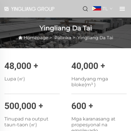
TL
Yingliang Da Tai
Homepage
>
Pabrika
>
Yingliang Da Tai
48,000
+
40,000
+
Lupa (㎡)
Handyang mga
bloke(m³ )
500,000
+
600
+
Tinupad na output
Mga karanasang at
taun-taon (㎡)
propesyonal na
empleyado