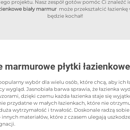
o projektu. Nasz zespół gotów pomóc Ci znaleźć ide
łazienkowe biały marmur
może przekształcić łazienkę 
będzie kochał!
łe marmurowe płytki łazienkowe
popularny wybór dla wielu osób, które chcą, aby ich ł
y wygląd. Jasnobiała barwa sprawia, że łazienka wyda
rami, dzięki czemu każda łazienka staje się wyjątko
ólnie przydatne w małych łazienkach, które nie otrzy
duża wytrzymałość i trwałość. Doskonale radzą sobie 
 innych materiałów, które z czasem ulegają uszkod
gnacji.