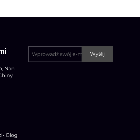
mi
Wyślij
n, Nan
 Chiny
i
-
Blog