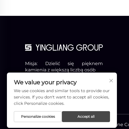
Misja: Dzielić się pięknem
kamienia z większą liczbą osób
Wizja: Zostań pionierem branży
We value your privacy
Slogon: Profesjonalizm i nie tylko
We use cookies and similar tools to provide our
services. If you don't want to accept all cookies,
click Personalize cookies.
Personalize cookies
Accept all
Prawa autorskie © Xiamen Yingliang Stone Co.