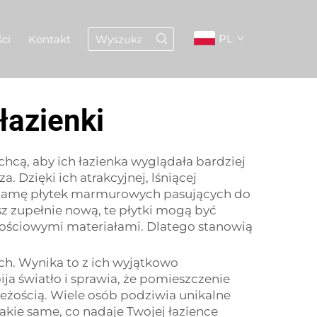
PL
ci
Kontakt
łazienki
chcą, aby ich łazienka wyglądała bardziej
a. Dzięki ich atrakcyjnej, lśniącej
ką gamę płytek marmurowych pasujących do
sz zupełnie nową, te płytki mogą być
ałościowymi materiałami. Dlatego stanowią
ch. Wynika to z ich wyjątkowo
ja światło i sprawia, że pomieszczenie
świeżością. Wiele osób podziwia unikalne
takie same, co nadaje Twojej łazience