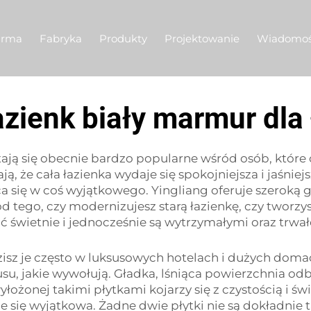
irma
Fabryka
Produkty
Projektowanie
Wiadomoś
łazienk biały marmur dla 
tają się obecnie bardzo popularne wśród osób, które 
ą, że cała łazienka wydaje się spokojniejsza i jaśniejsz
ca się w coś wyjątkowego. Yingliang oferuje szero
d tego, czy modernizujesz starą łazienkę, czy tworzy
ć świetnie i jednocześnie są wytrzymałymi oraz trw
isz je często w luksusowych hotelach i dużych doma
u, jakie wywołują. Gładka, lśniąca powierzchnia odbi
wyłożonej takimi płytkami kojarzy się z czystością i 
e się wyjątkowa. Żadne dwie płytki nie są dokładnie 