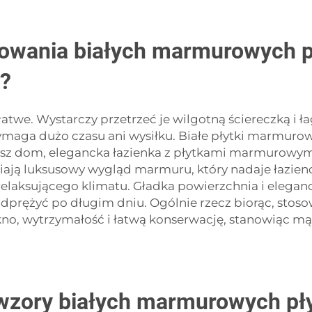
osowania białych marmurowych 
?
łatwe. Wystarczy przetrzeć je wilgotną ściereczką 
wymaga dużo czasu ani wysiłku. Białe płytki marmuro
jesz dom, elegancka łazienka z płytkami marmurowym
ają luksusowy wygląd marmuru, który nadaje łazienc
laksującego klimatu. Gładka powierzchnia i eleganc
dprężyć po długim dniu. Ogólnie rzecz biorąc, sto
kno, wytrzymałość i łatwą konserwację, stanowiąc m
wzory białych marmurowych pł