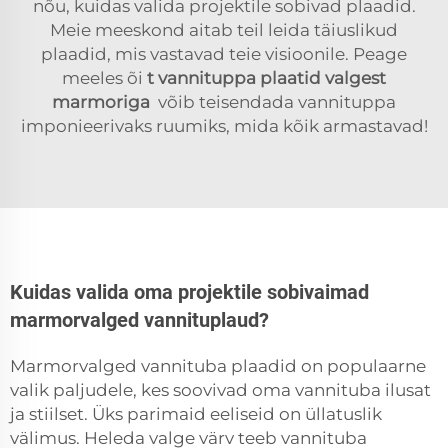
nõu, kuidas valida projektile sobivad plaadid.
Meie meeskond aitab teil leida täiuslikud
plaadid, mis vastavad teie visioonile. Peage
meeles õi
t
vannituppa plaatid valgest
marmoriga
võib teisendada vannituppa
imponieerivaks ruumiks, mida kõik armastavad!
Kuidas valida oma projektile sobivaimad
marmorvalged vannituplaud?
Marmorvalged vannituba plaadid on populaarne
valik paljudele, kes soovivad oma vannituba ilusat
ja stiilset. Üks parimaid eeliseid on üllatuslik
välimus. Heleda valge värv teeb vannituba