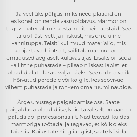
Ja veel üks põhjus, miks need plaadid on
esikohal, on nende vastupidavus. Marmor on
tugev materjal, mis kestab mitmeid aastaid. See
talub hästi vett ja niiskust, mis on oluline
vannituppa. Teisiti kui muud materjalid, mis
kahjustuvad lihtsalt, säilitab marmor oma
omadused aeglaselt kuluvas ajas. Lisaks on seda
ka lihtne puhastada – piisab niiskast lapist, et
plaadid alati ilusad välja näeks. See on hea valik
hõivatud peredele või kõigile, kes soovivad
vähem puhastada ja rohkem oma ruumi nautida.
Ärge unustage paigaldamise osa. Saate
paigaldada plaadid ise, kuid tavaliselt on parem
paluda abi professionaalilt. Nad teavad, kuidas
marmoriga töötada, ja tagavad, et kõik oleks
täiuslik. Kui ostute Yingliang’ist, saate küsida