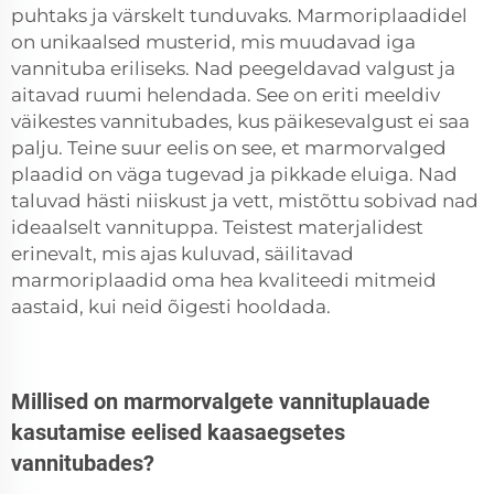
puhtaks ja värskelt tunduvaks. Marmoriplaadidel
on unikaalsed musterid, mis muudavad iga
vannituba eriliseks. Nad peegeldavad valgust ja
aitavad ruumi helendada. See on eriti meeldiv
väikestes vannitubades, kus päikesevalgust ei saa
palju. Teine suur eelis on see, et marmorvalged
plaadid on väga tugevad ja pikkade eluiga. Nad
taluvad hästi niiskust ja vett, mistõttu sobivad nad
ideaalselt vannituppa. Teistest materjalidest
erinevalt, mis ajas kuluvad, säilitavad
marmoriplaadid oma hea kvaliteedi mitmeid
aastaid, kui neid õigesti hooldada.
Millised on marmorvalgete vannituplauade
kasutamise eelised kaasaegsetes
vannitubades?