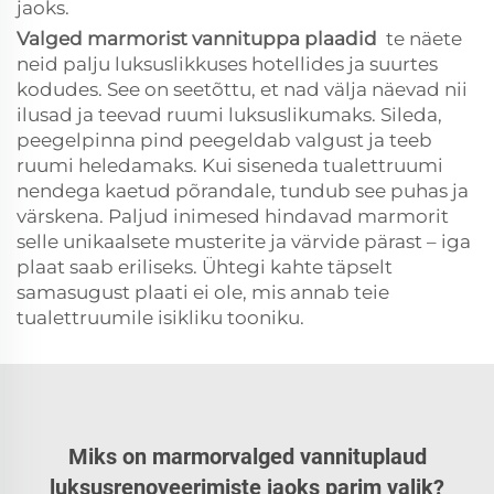
jaoks.
Valged marmorist vannituppa plaadid
te näete
neid palju luksuslikkuses hotellides ja suurtes
kodudes. See on seetõttu, et nad välja näevad nii
ilusad ja teevad ruumi luksuslikumaks. Sileda,
peegelpinna pind peegeldab valgust ja teeb
ruumi heledamaks. Kui siseneda tualettruumi
nendega kaetud põrandale, tundub see puhas ja
värskena. Paljud inimesed hindavad marmorit
selle unikaalsete musterite ja värvide pärast – iga
plaat saab eriliseks. Ühtegi kahte täpselt
samasugust plaati ei ole, mis annab teie
tualettruumile isikliku tooniku.
Miks on marmorvalged vannituplaud
luksusrenoveerimiste jaoks parim valik?