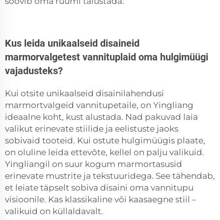
soovib oma ruumi täiustada.
Kus leida unikaalseid disaineid
marmorvalgetest vannituplaid oma hulgimüügi
vajadusteks?
Kui otsite unikaalseid disainilahendusi
marmortvalgeid vannitupetaile, on Yingliang
ideaalne koht, kust alustada. Nad pakuvad laia
valikut erinevate stiilide ja eelistuste jaoks
sobivaid tooteid. Kui ostute hulgimüügis plaate,
on oluline leida ettevõte, kellel on palju valikuid.
Yingliangil on suur kogum marmortasusid
erinevate mustrite ja tekstuuridega. See tähendab,
et leiate täpselt sobiva disaini oma vannitupu
visioonile. Kas klassikaline või kaasaegne stiil –
valikuid on küllaldavalt.