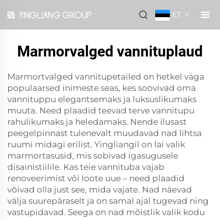
ET
Marmorvalged vannituplaud
Marmortvalged vannitupetailed on hetkel väga
populaarsed inimeste seas, kes soovivad oma
vannituppu elegantsemaks ja luksuslikumaks
muuta. Need plaadid teevad terve vannitupu
rahulikumaks ja heledamaks. Nende ilusast
peegelpinnast tulenevalt muudavad nad lihtsa
ruumi midagi erilist. Yingliangil on lai valik
marmortasusid, mis sobivad igasugusele
disainistiilile. Kas teie vannituba vajab
renoveerimist või loote uue – need plaadid
võivad olla just see, mida vajate. Nad näevad
välja suurepäraselt ja on samal ajal tugevad ning
vastupidavad. Seega on nad mõistlik valik kodu