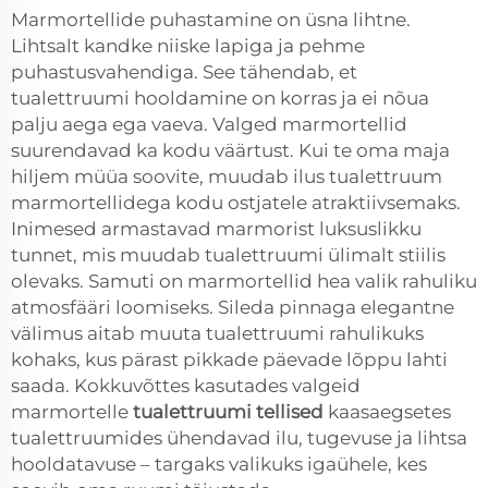
Marmortellide puhastamine on üsna lihtne.
Lihtsalt kandke niiske lapiga ja pehme
puhastusvahendiga. See tähendab, et
tualettruumi hooldamine on korras ja ei nõua
palju aega ega vaeva. Valged marmortellid
suurendavad ka kodu väärtust. Kui te oma maja
hiljem müüa soovite, muudab ilus tualettruum
marmortellidega kodu ostjatele atraktiivsemaks.
Inimesed armastavad marmorist luksuslikku
tunnet, mis muudab tualettruumi ülimalt stiilis
olevaks. Samuti on marmortellid hea valik rahuliku
atmosfääri loomiseks. Sileda pinnaga elegantne
välimus aitab muuta tualettruumi rahulikuks
kohaks, kus pärast pikkade päevade lõppu lahti
saada. Kokkuvõttes kasutades valgeid
marmortelle
tualettruumi tellised
kaasaegsetes
tualettruumides ühendavad ilu, tugevuse ja lihtsa
hooldatavuse – targaks valikuks igaühele, kes