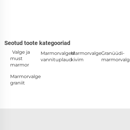
Seotud toote kategooriad
Valge ja
Marmorvalged
Marmorvalge
Granüüdi-
must
vannituplaud
kivim
marmorvalg
marmor
Marmorvalge
graniit