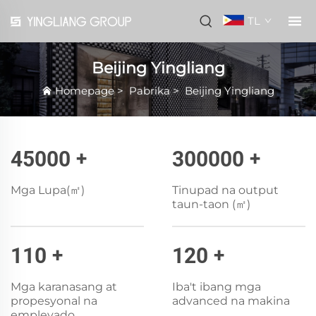
TL
Beijing Yingliang
Homepage
>
Pabrika
>
Beijing Yingliang
45000
+
300000
+
Mga Lupa(㎡)
Tinupad na output
taun-taon (㎡)
110
+
120
+
Mga karanasang at
Iba't ibang mga
propesyonal na
advanced na makina
empleyado