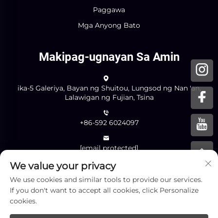
Paggawa
Mga Anyong Bato
Makipag-ugnayan Sa Amin
ika-5 Galeriya, Bayan ng Shuitou, Lungsod ng Nan 'an,
Lalawigan ng Fujian, Tsina
+86-592 6024097
[email protected]
We value your privacy
We use cookies and similar tools to provide our services.
Ipadalá
If you don't want to accept all cookies, click Personalize
cookies.