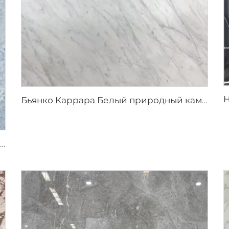
Бьянко Каррара Белый природный камень мрамор со светло-серыми прожилками
Синий кристалл серо-белый натуральный каменный мрамор с сине-серой текстурой и яркими включениями