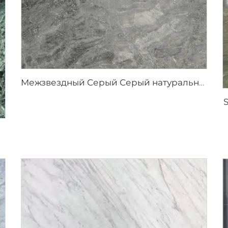
Межзвездный Серый Серый натуральный камень мрамор с пятнистой текстурой и серебристо-серыми вкраплениями