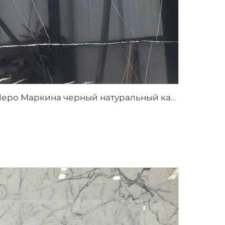
Неро Маркина черный натуральный каменный мрамор с белой трещиноватой текстурой прожилок