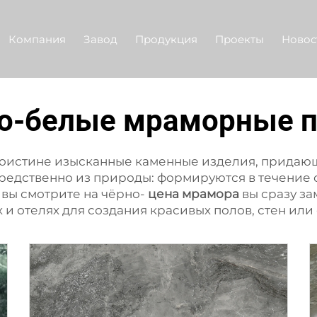
Компания
Завод
Продукция
Проекты
Новос
о-белые мраморные 
поистине изысканные каменные изделия, прида
редственно из природы: формируются в течение 
вы смотрите на чёрно-
цена мрамора
вы сразу за
х и отелях для создания красивых полов, стен ил