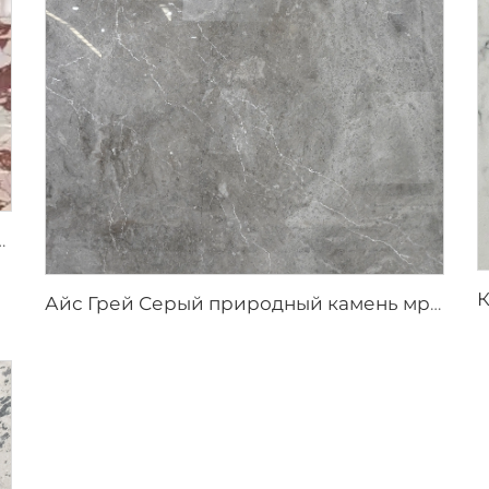
с нерегулярным красно-коричневым узором
Айс Грей Серый природный камень мрамор с нерегулярными белыми трещинами-прожилками