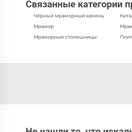
Связанные категории п
Чёрный мраморный камень
Кита
Мрамор
Мра
Мраморные столешницы
Плит
Не нашли то, что искал