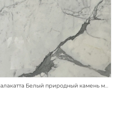
Калакатта Белый природный камень мрамор с серыми прожилками и узором