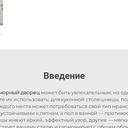
 природный камень мрамор с пятнистой серой фрагментированной текстурой
Введение
морный дворец
может быть увлекательным, но 
те их использовать: для кухонной столешницы, по
ждого места может потребоваться свой тип мрам
стойчивыми к пятнам, а пол в ванной — против
зцы имеют яркий, эффектный узор, другие — мягк
ствует вашему стилю и гармонирует с общим об