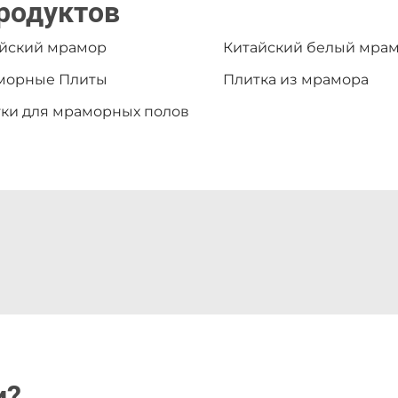
родуктов
йский мрамор
Китайский белый мра
морные Плиты
Плитка из мрамора
ки для мраморных полов
и?