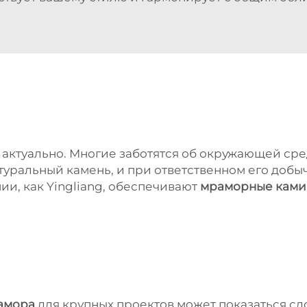
 актуально. Многие заботятся об окружающей сре
туральный камень, и при ответственном его добы
ии, как Yingliang, обеспечивают
мраморные кам
амора
для крупных проектов может показаться сл