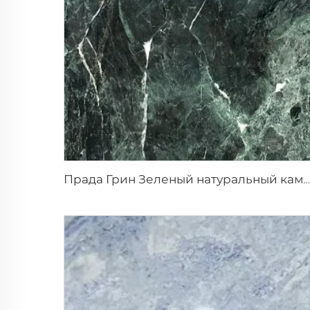
Прада Грин Зеленый натуральный камень мрамор с белыми прожилками и узором