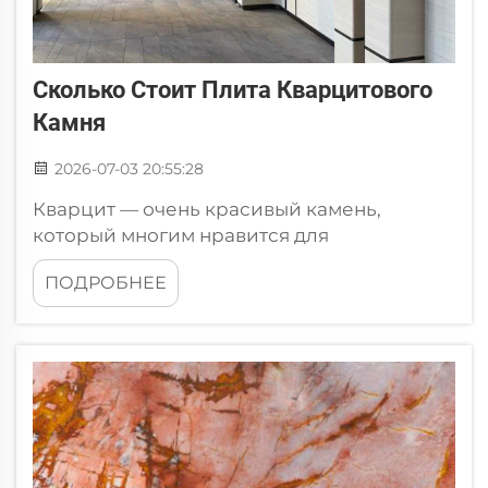
Сколько Стоит Плита Кварцитового
Камня
2026-07-03 20:55:28
Кварцит — очень красивый камень,
который многим нравится для
изготовления столешниц, напольных
ПОДРОБНЕЕ
покрытий и других элементов интерьера.
Если вы планируете купить плиту
кварцита, возможно, вас интересует цена.
Как найти лучшие предложения Чтобы
получить самые выгодные предложения
на...