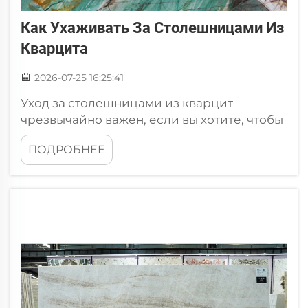
Как Ухаживать За Столешницами Из
Кварцита
2026-07-25 16:25:41
Уход за столешницами из кварцит
чрезвычайно важен, если вы хотите, чтобы
они служили долго и сохраняли
ПОДРОБНЕЕ
привлекательный вид. Кварцит —
прочный и одновременно очень красивый
камень, который придаст вашей кухне или
ванной комнате потрясающий внешний
вид. Как поддерживать столешницы из
кварцит&n...