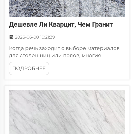
Дешевле Ли Кварцит, Чем Гранит
2026-06-08 10:21:39
Когда речь заходит о выборе материалов
для столешниц или полов, многие
задаются вопросом о разнице в цене
ПОДРОБНЕЕ
между кварцитом и гранитом. Оба камня
пользуются большой популярностью,
однако их стоимость и характеристики
различаются. Введение: Подходит ли
кварцит как недорогой...