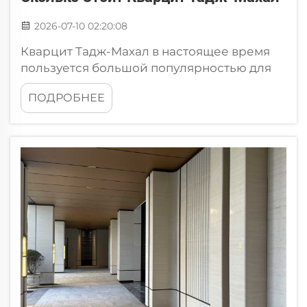
2026-07-10 02:20:08
Кварцит Тадж-Махал в настоящее время
пользуется большой популярностью для
домашних проектов. Это натуральный
ПОДРОБНЕЕ
камень, который выглядит очень красиво и
при этом обладает высокой прочностью.
Его используют для изготовления
столешниц, напольных покрытий и даже
настенных поверхностей. Введение При
выборе кварцита Тадж-Махал, качеств...