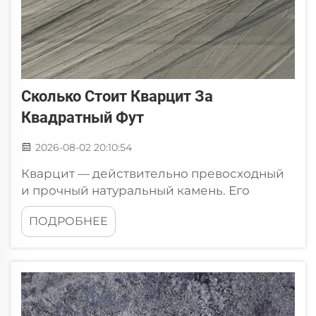
Сколько Стоит Кварцит За
Квадратный Фут
2026-08-02 20:10:54
Кварцит — действительно превосходный
и прочный натуральный камень. Его
широко используют для изготовления
ПОДРОБНЕЕ
столешниц, напольных покрытий и в
других местах как в жилых, так и в
коммерческих помещениях. Потребители
ценят кварцит благодаря огромному
разнообразию оттенков и узоров, поэтому
он пользуется популярностью в