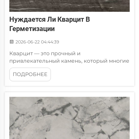
Нуждается Ли Кварцит В
Герметизации
2026-06-22 04:44:39
Кварцит — это прочный и
привлекательный камень, который многие
люди любят использовать в своих домах.
ПОДРОБНЕЕ
Его обычно применяют для изготовления
столешниц, полов или стен. Один из часто
задаваемых вопросов: нуждается ли
кварцит в герметизации или нет. Где найти
лучший продукт для герметизации
кварцита...