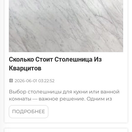
Сколько Стоит Столешница Из
Кварцитов
2026-06-01 03:22:52
Выбор столешницы для кухни или ванной
комнаты — важное решение. Одним из
популярных вариантов является кварцит.
ПОДРОБНЕЕ
Это натуральный камень, который
выглядит великолепно и обладает
высокой прочностью. Многие люди