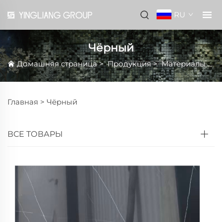
RU
Чёрный
Домашняя страница
>
Продукция
>
Материалы
>
М
Главная >
Чёрный
ВСЕ ТОВАРЫ