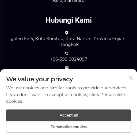
Kerajinan Batu
Hubungi Kami
galeri ke-5, Kota Shuitou, Kota Nan'an, Provinsi Fujian,
Tiongkok
+86-592 6024097
[email protected]
We value your privacy
We use cookies and similar tools to provide our services.
If you don't want to accept all cookies, click Personalize
Kirim
cookies.
Accept all
Hak Cipta © Xiamen Yingliang Stone Co.,Ltd. Semua Hak
Personalize cookies
Dilindungi Undang-Undang -
Kebijakan Privasi
-
Blog