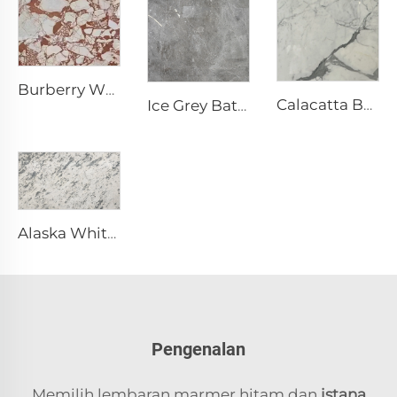
Burberry White Batu Alam Marmer Putih dengan Pola Merah-Coklat Tidak Beraturan
Calacatta Batu Alam Marmer Putih dengan Urat & Pola Abu-Abu
Ice Grey Batu Alam Marmer Abu-Abu dengan Urat Retakan Putih Tidak Beraturan
Alaska White Batu Alam Marmer Putih dengan Tekstur Bercak Abu-Abu Pecah-Pecah Tidak Beraturan
Pengenalan
Memilih lembaran marmer hitam dan
istana