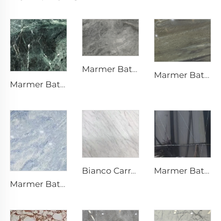
Marmer Batu Alam Interstellar Grey Abu-Abu dengan Tekstur Bercak dan Bintik-Bintik Perak-Abu-Abu
Marmer Batu Alam Super Hijau
Marmer Batu Alam Prada Green Hijau dengan Urat dan Pola Putih
Marmer Batu Alam Nero Marquina Hitam dengan Tekstur Urat Retak Putih
Bianco Carrara Batu Alam Marmer Putih dengan Urat Abu-Abu Muda
Marmer Batu Alam Blue Crystal Abu-Abu Putih dengan Tekstur Abu-Abu Biru dan Bintik Cerah