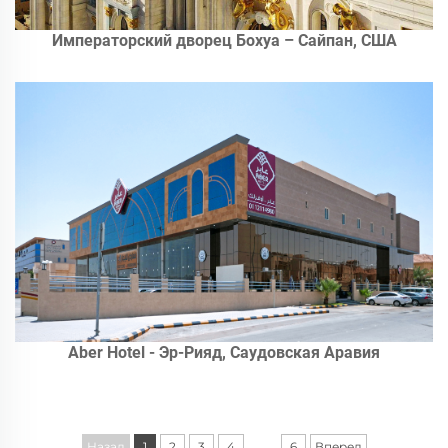
Императорский дворец Бохуа – Сайпан, США
Aber Hotel - Эр-Рияд, Саудовская Аравия
...
Назад
1
2
3
4
6
Вперед