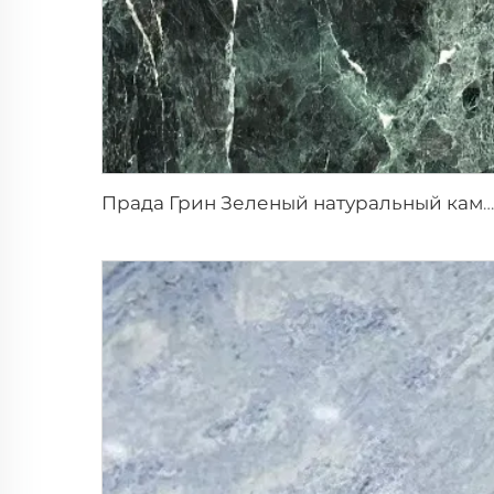
Прада Грин Зеленый натуральный камень мрамор с белыми прожилками и узором