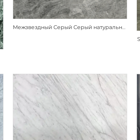
Межзвездный Серый Серый натуральный камень мрамор с пятнистой текстурой и серебристо-серыми вкраплениями