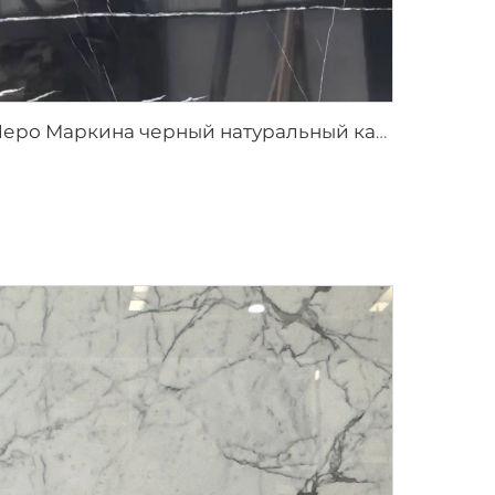
Неро Маркина черный натуральный каменный мрамор с белой трещиноватой текстурой прожилок