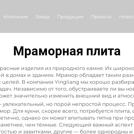
Компания
Завод
Продукция
Проекты
Новос
Мраморная плита
расные изделия из природного камня. Их широко
й в домах и зданиях. Мрамор обладает таким разн
 целей. В компании Yingliang мы хорошо разбира
дач. Независимо от того, обустраиваете ли вы но
жет значительно изменить внешний вид и атмо
увлекательный, но порой непростой процесс. П
мор. Для кухни, скорее всего, потребуется плит
тетично, однако он может впитывать пятна при п
заметнее, чем тёмные. Следующий важный аспект
стью и завитками, другие — более однородны и л