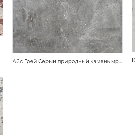
с нерегулярным красно-коричневым узором
Айс Грей Серый природный камень мрамор с нерегулярными белыми трещинами-прожилками