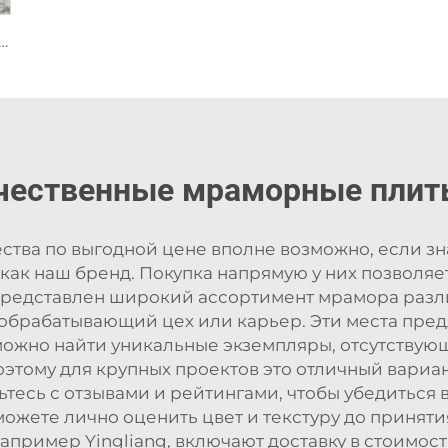
 природный камень мрамор с пятнистой серой фрагментированной текстурой
ачественные мраморные плит
ва по выгодной цене вполне возможно, если знат
 как наш бренд. Покупка напрямую у них позволяе
 представлен широкий ассортимент мрамора разли
обрабатывающий цех или карьер. Эти места пре
можно найти уникальные экземпляры, отсутствую
оэтому для крупных проектов это отличный вариа
тесь с отзывами и рейтингами, чтобы убедиться в
можете лично оценить цвет и текстуру до принят
апример Yingliang, включают доставку в стоимост