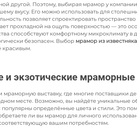
ной другой. Поэтому, выбирая мрамор у компании
ему вкусу. Его можно использовать для столешн
льность позволяет спроектировать пространство 
ает прохладной на ощупь поверхностью — это осо
ва способствуют комфортному микроклимату в до
огически безопасен. Выбор
мрамор из известняк
е красивым.
е и экзотические мраморные
ли мраморную выставку, где многие поставщики д
одном месте. Возможно, вы найдёте уникальные о
с популярны определённые цвета и стили. Это п
иобретаете ли вы мрамор для личного использов
 соответствующую вашим потребностям.