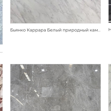
Бьянко Каррара Белый природный камень мрамор со светло-серыми прожилками
Синий кристалл серо-белый натуральный каменный мрамор с сине-серой текстурой и яркими включениями