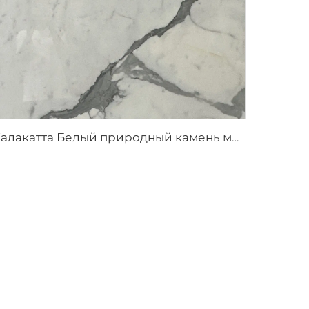
Калакатта Белый природный камень мрамор с серыми прожилками и узором