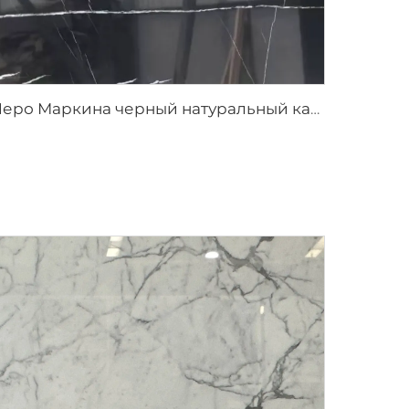
Неро Маркина черный натуральный каменный мрамор с белой трещиноватой текстурой прожилок