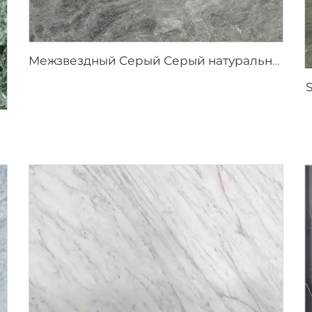
Межзвездный Серый Серый натуральный камень мрамор с пятнистой текстурой и серебристо-серыми вкраплениями