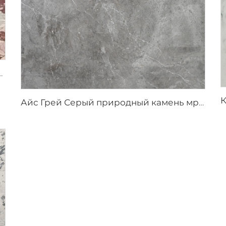
с нерегулярным красно-коричневым узором
Айс Грей Серый природный камень мрамор с нерегулярными белыми трещинами-прожилками