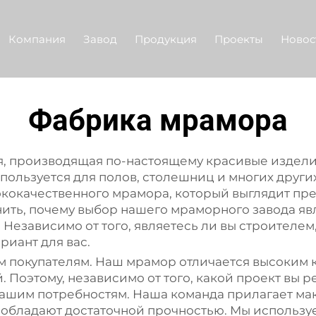
Компания
Завод
Продукция
Проекты
Новос
Фабрика мрамора
ия, производящая по-настоящему красивые издел
ользуется для полов, столешниц и многих други
кокачественного мрамора, который выглядит пре
нить, почему выбор нашего мраморного завода я
. Независимо от того, являетесь ли вы строител
риант для вас.
м покупателям. Наш мрамор отличается высоким к
 Поэтому, независимо от того, какой проект вы р
ашим потребностям. Наша команда прилагает ма
 и обладают достаточной прочностью. Мы использ