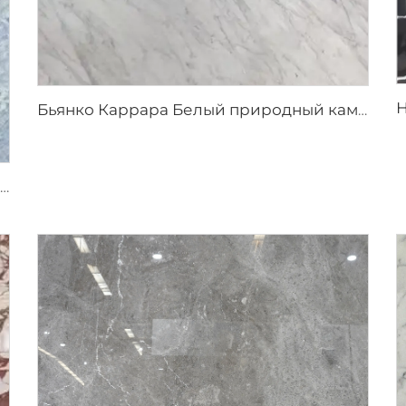
Бьянко Каррара Белый природный камень мрамор со светло-серыми прожилками
Синий кристалл серо-белый натуральный каменный мрамор с сине-серой текстурой и яркими включениями