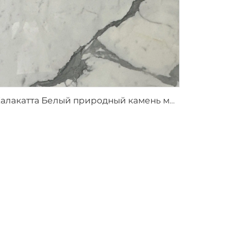
Калакатта Белый природный камень мрамор с серыми прожилками и узором