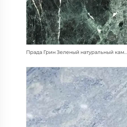
Прада Грин Зеленый натуральный камень мрамор с белыми прожилками и узором