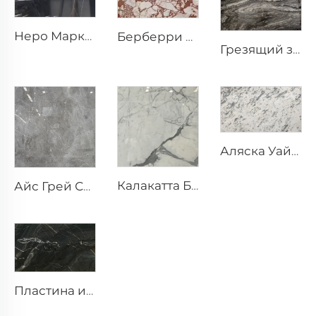
Неро Маркина черный натуральный каменный мрамор с белой трещиноватой текстурой прожилок
Берберри Белый природный камень мрамор с нерегулярным красно-коричневым узором
Грезящий звёздный натуральный уникальный гранитный каменный блок
Аляска Уайт Белый природный камень мрамор с пятнистой серой фрагментированной текстурой
Калакатта Белый природный камень мрамор с серыми прожилками и узором
Айс Грей Серый природный камень мрамор с нерегулярными белыми трещинами-прожилками
Пластина из натурального черного кварцита Black Storm