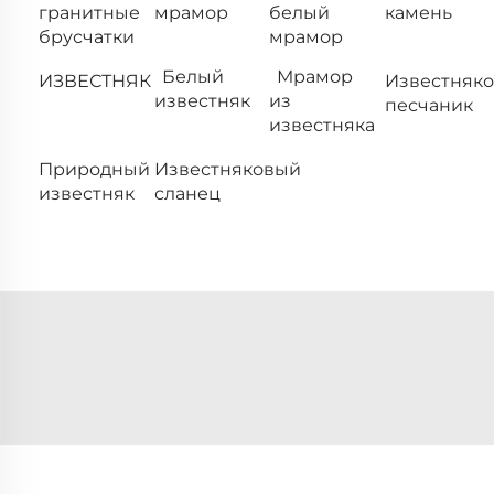
гранитные
мрамор
белый
камень
брусчатки
мрамор
Белый
Мрамор
ИЗВЕСТНЯК
Известняк
известняк
из
песчаник
известняка
Природный
Известняковый
известняк
сланец