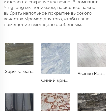
их красота сохраняется вечно. В компании
Yingliang мы понимаем, насколько важно
выбрать напольное покрытие высокого
качества
Мрамор
для того, чтобы ваше
помещение выглядело особенным.
Super Green Природный камень Мрамор
Бьянко Каррара Белый природный камень мрамор со светло-серыми прожилками
Синий кристалл серо-белый натуральный каменный мрамор с сине-серой текстурой и яркими включениями