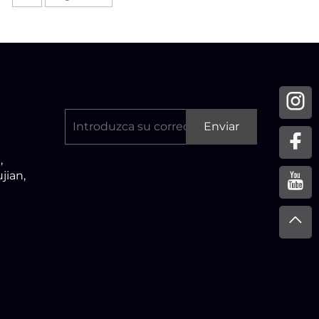
Enviar
,
jian,