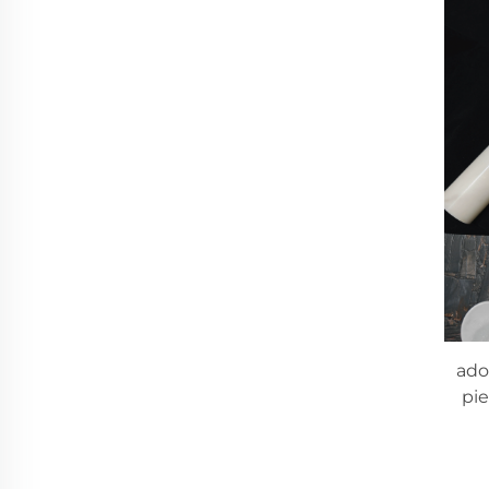
ado
pie