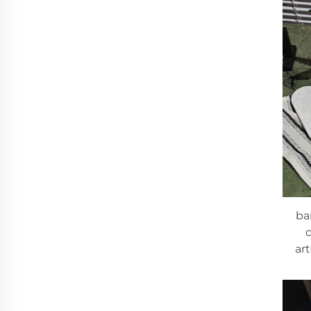
ba
ar