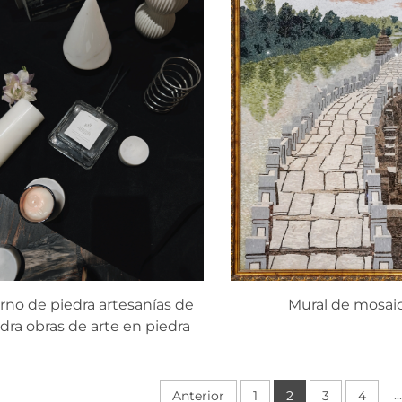
rno de piedra artesanías de
Mural de mosai
dra obras de arte en piedra
...
Anterior
1
2
3
4