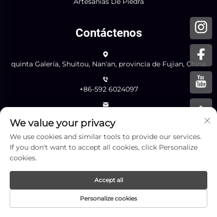
Artesanías De Piedra
Contáctenos
quinta Galería, Shuitou, Nan'an, provincia de Fujian, China
+86-592 6024097
[email protected]
We value your privacy
We use cookies and similar tools to provide our services.
If you don't want to accept all cookies, click Personalize
Enviar
cookies.
Accept all
Copyright © Xiamen Yingliang Stone Co., Ltd. Todos los
Personalize cookies
derechos reservados -
Política de privacidad
-
Blog