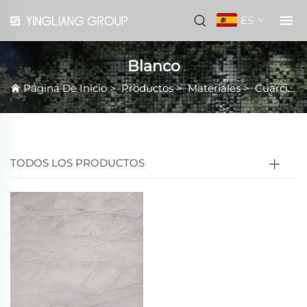
ES
Blanco
Página De Inicio
>
Productos
>
Materiales
>
Cuarcita natural
TODOS LOS PRODUCTOS