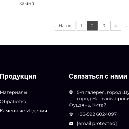
камня
...
Назад
1
2
3
4
Продукция
Связаться с нами
Материалы
5-я галерея, город Шу
город Наньань, пров
Обработка
Фуцзянь, Китай
Каменные Изделия
+86-592 6024097
[email protected]