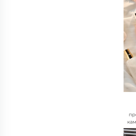
пр
ка