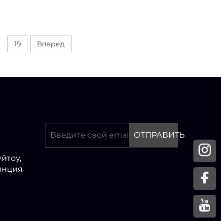
19
Вперед
ОТПРАВИТЬ
йтоу,
инция