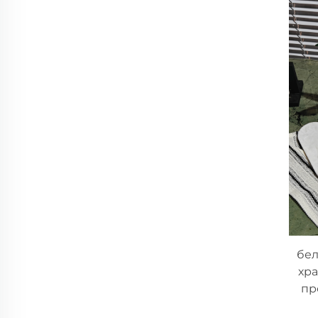
бел
хра
пр