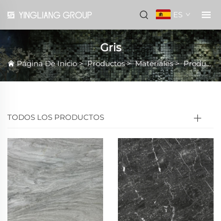
ES
Gris
Página De Inicio
>
Productos
>
Materiales
>
Productos destacados
TODOS LOS PRODUCTOS