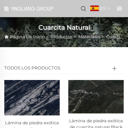
ES
Cuarcita Natural
Página De Inicio
>
Productos
>
Materiales
>
Cuarcita Natural
TODOS LOS PRODUCTOS
Lámina de piedra exótica
Lámina de piedra exótica
de cuarcita natural Black