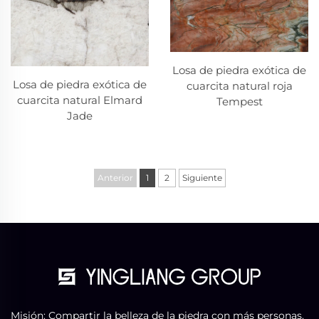
Losa de piedra exótica de
Losa de piedra exótica de
cuarcita natural roja
cuarcita natural Elmard
Tempest
Jade
Anterior
1
2
Siguiente
Misión: Compartir la belleza de la piedra con más personas.