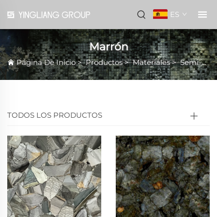
ES
Marrón
Página De Inicio
>
Productos
>
Materiales
>
Semi-Precioso
TODOS LOS PRODUCTOS