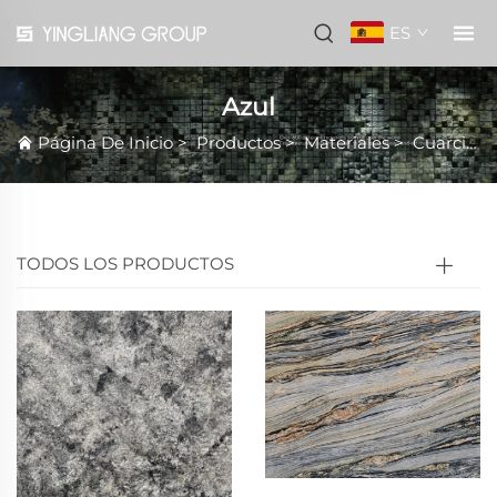
ES
Azul
Página De Inicio
>
Productos
>
Materiales
>
Cuarcita natural
TODOS LOS PRODUCTOS