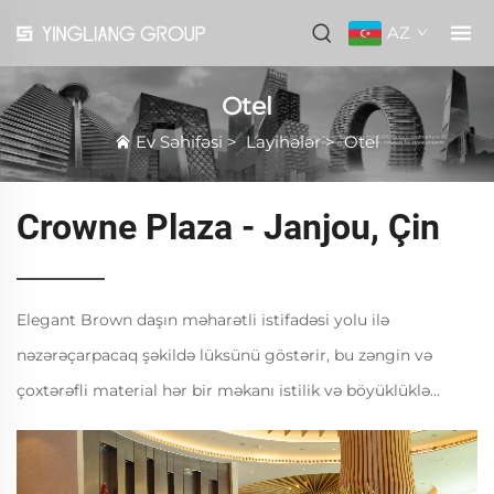
AZ
Otel
Ev Səhifəsi
>
Layihələr
>
Otel
Crowne Plaza - Janjou, Çin
Elegant Brown daşın məharətli istifadəsi yolu ilə
nəzərəçarpacaq şəkildə lüksünü göstərir, bu zəngin və
çoxtərəfli material hər bir məkanı istilik və böyüklüklə
təmin edir. Otelin böyük holunda Elegant Brown marmar
döşəmə var, onun dərin, torpaqlı rəng tonları və f...