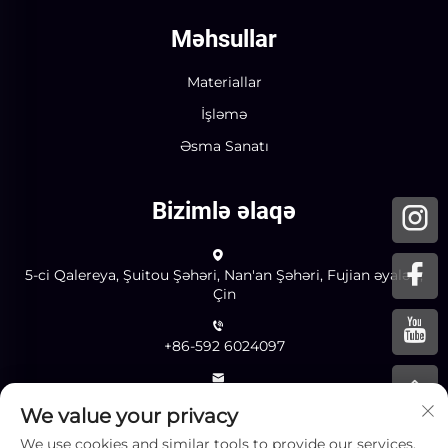
Məhsullar
Materiallar
İşləmə
Əsma Sanatı
Bizimlə əlaqə
5-ci Qalereya, Şuitou Şəhəri, Nan'an Şəhəri, Fujian əyaləti,
Çin
+86-592 6024097
[email protected]
We value your privacy
We use cookies and similar tools to provide our services.