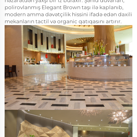
nəzarətdən yaxşı bir iz buraxır. Şəhid duvarları,
polirovlanmış Elegant Brown taşı ilə kaplanıb,
modern amma dəvətçilik hissini ifadə edən daxili
mekanların tactil və organic qatıqasını artırır.