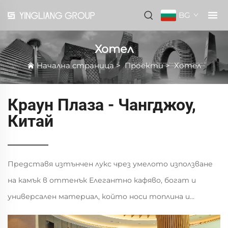
BG
Хотел
Начална страница
>
Проекти
>
Хотел
Краун Плаза - Чангджоу,
Китай
Представя изтънчен лукс чрез умелото използване
на камък в оттенък Елегантно кафяво, богат и
универсален материал, който носи топлина и
великолепие във всяко пространство. Големият