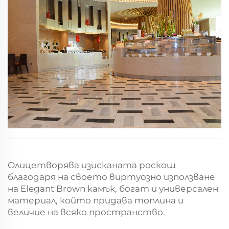
фоайе на хотела е с под от мрамор в Елегантно
кафяво, дълбоките му земисти тонове и фино...
Олицетворява изисканата роскош
благодаря на своето виртуозно използване
на Еlegant Brown камък, богат и универсален
материал, който придава топлина и
величие на всяко пространство.