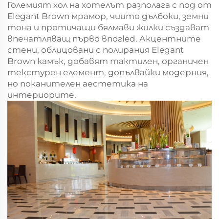
Големият хол на хотелът разполага с под от
Еlegant Brown мрамор, чиито дълбоки, земни
тона и протичащи бялмави жилки създават
впечатляващ първо впогled. Акцентните
стени, облицовани с полирания Еlegant
Brown камък, добавят тактилен, органичен
текстурен елемент, допълвайки модерния,
но поканителен аестетика на
интериорите.