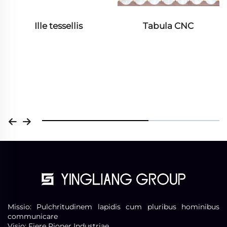
Ille tessellis
Tabula CNC
Missio: Pulchritudinem lapidis cum pluribus hominibus
communicare
Visio: Fiere Pioner Industriae