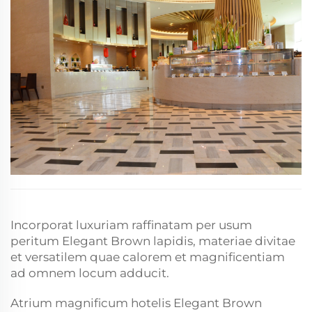
Elegantiae Russati ostendit, eius tonis profundis
terrestribus et f...
Incorporat luxuriam raffinatam per usum
peritum Elegant Brown lapidis, materiae divitae
et versatilem quae calorem et magnificentiam
ad omnem locum adducit.
Atrium magnificum hotelis Elegant Brown