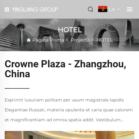
LA
HOTEL
Pagina Prima
>
Projecta
>
HOTEL
Crowne Plaza - Zhangzhou,
China
Exprimit luxuriam politam per usum magistrale lapidis
Elegantiae Russati, materia opulenta et varia quae calorem
et magnificentiam ad omnia spatia addit. Vestibulum
amplum huius hotelis pavimentum marmoreum