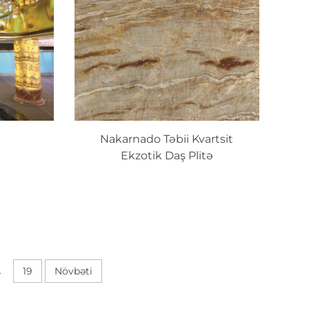
Nakarnado Təbii Kvartsit
Ekzotik Daş Plitə
.
19
Növbəti