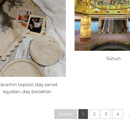
Sütun
ravertin tepsisi, daş sənət
əşyaları, daş bəzəklər
..
Əvvəlki
1
2
3
4