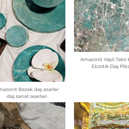
Amazonit Yaşılı Təbii 
Ekzotik Daş Plit
azonit Bəzək daş əsərlər
daş sənət əsərləri