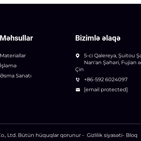
Məhsullar
Bizimlə əlaqə
Materiallar
5-ci Qalereya, Şuitou Ş
Nan'an Şəhəri, Fujian ə
İşləmə
Çin
Əsma Sanatı
+86-592 6024097
[email protected]
Co., Ltd. Bütün hüquqlar qorunur -
Gizlilik siyasəti
-
Bloq