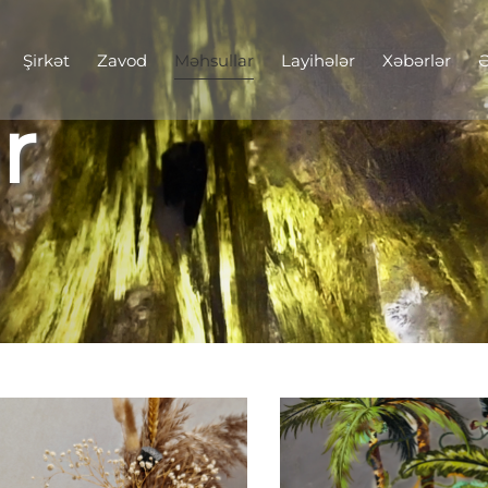
Şirkət
Zavod
Məhsullar
Layihələr
Xəbərlər
Ə
r