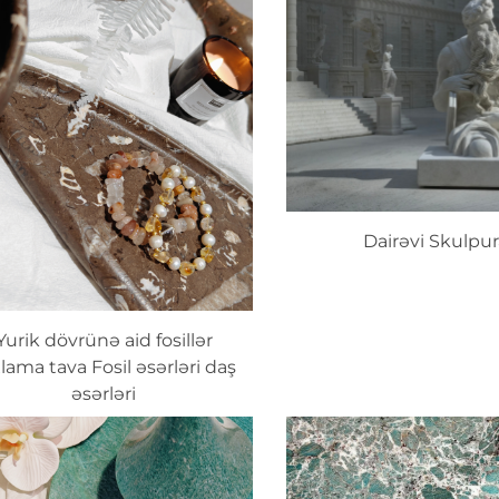
Dairəvi Skulpu
Yurik dövrünə aid fosillər
lama tava Fosil əsərləri daş
əsərləri