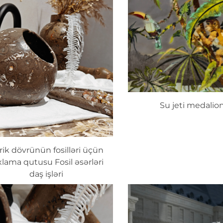
Su jeti medalio
rik dövrünün fosilləri üçün
xlama qutusu Fosil əsərləri
daş işləri