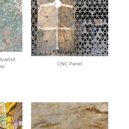
Kvartsit
CNC Panel
əsi