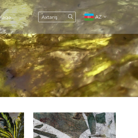
AZ
laqə