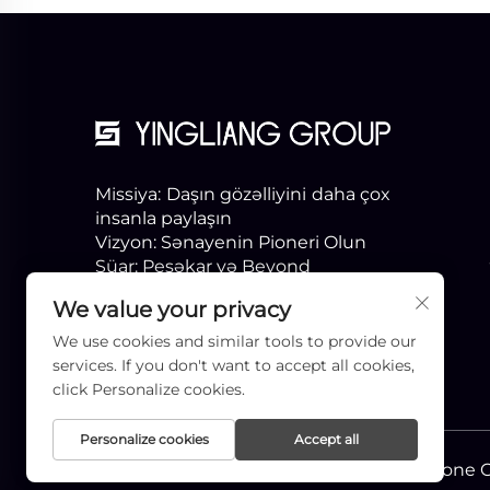
Missiya: Daşın gözəlliyini daha çox
insanla paylaşın
Vizyon: Sənayenin Pioneri Olun
Şüar: Peşəkar və Beyond
We value your privacy
We use cookies and similar tools to provide our
services. If you don't want to accept all cookies,
click Personalize cookies.
Personalize cookies
Accept all
Müəllif hüquqları © Xiamen Yingliang Stone 