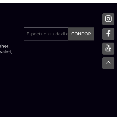
GÖNDƏR
əhəri,
yaləti,