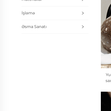
İşləmə
Əsma Sanatı
Yu
sa