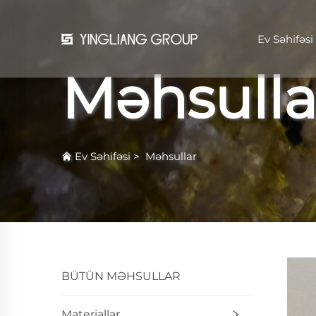
Ev Səhifəsi
Məhsulla
Ev Səhifəsi
>
Məhsullar
BÜTÜN MƏHSULLAR
Materiallar