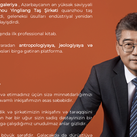
 galeriya
, Azərbaycanın ən yüksək səviyyəli
hou Yingliang Taş Şirkəti
quanzhou taş
di, geleneksi üsulları endüstriyal yenidən
əyişdirdi.
qında ilk professional kitab.
 yaradan
antropologiyaya, jeologiyaya və
əxsləri birgə gətirən platforma.
,
 və etimadınız üçün sizə minnətdarlığımızı
davamlı inkişafımızın əsas səbəbidir.
k və şirkətimizin inkişafını və tərəqqisini
an hər bir uğur sizin sadiq dəstəyinizin bir
gə çalışdığımız unudulmaz anlar gizlidir.
böyük şərəfdir. Gələcəkdə də dürüstlüyə