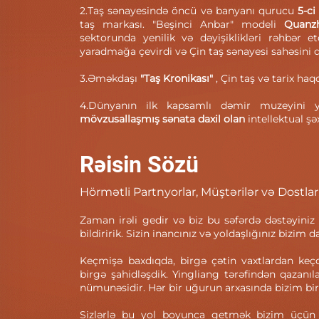
2.Taş sənayesində öncü və banyanı qurucu
5-ci
taş markası. "Beşinci Anbar" modeli
Quanz
sektorunda yenilik və dəyişiklikləri rəhbər et
yaradmağa çevirdi və Çin taş sənayesi sahəsini d
3.Əməkdaşı
"Taş Kronikası"
, Çin taş və tarix haq
4.Dünyanın ilk kapsamlı dəmir muzeyini
mövzusallaşmış sənata daxil olan
intellektual ş
Rəisin Sözü
Hörmətli Partnyorlar, Müştərilər və Dostlar
Zaman irəli gedir və biz bu səfərdə dəstəyiniz
bildiririk. Sizin inancınız və yoldaşlığınız bizim 
Keçmişə baxdıqda, birgə çətin vaxtlardan keçdi
birgə şahidləşdik. Yingliang tərəfindən qazanıl
nümunəsidir. Hər bir uğurun arxasında bizim bir
Sizlərlə bu yol boyunca getmək bizim üçün 