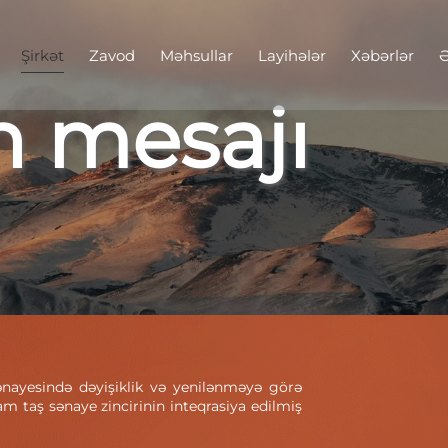
Şirkət
Zavod
Məhsullar
Layihələr
Xəbərlər
Ə
n mesajı
ənayesində dəyişiklik və yenilənməyə görə
m taş sənaye zincirinin inteqrasiya edilmiş