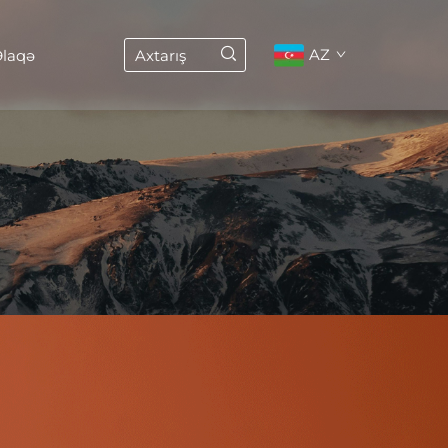
AZ
laqə