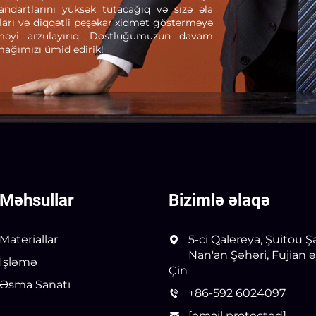
andartlarını yüksək tutacağıq və sizə əla
aları və diqqətli peşəkar xidmət göstərməyə
rməyi arzulayırıq. Dostluğumuzun davam
mağımızı ümid edirik!
Məhsullar
Bizimlə əlaqə
Materiallar
5-ci Qalereya, Şuitou Ş
Nan'an Şəhəri, Fujian ə
İşləmə
Çin
Əsma Sanatı
+86-592 6024097
[email protected]