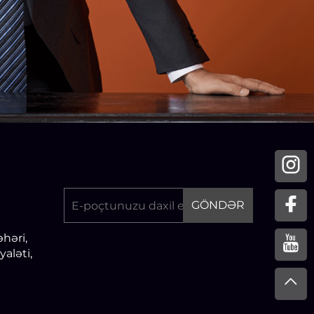
GÖNDƏR
əhəri,
yaləti,