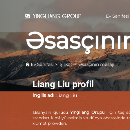
Ev Səhifəsi
Əsasçını
Ev Səhifəsi
>
Şirkət
>
Əsasçının mesajı
Liang Liu profil
İngilis adı :
Liang Liu
1.Banyanı qurucu
Yingliang Qrupu
, Çin taş s
standart kimi yüksəlmiş və dünya əhatəsində ta
xidmət provideri.