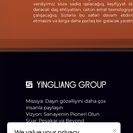
verdiyimiz sözə sadiq qalacağıq, keyfiyyət st
dərəcəli daş ehtiyatları, üstün emal texnologiy
çalışacağıq. Sizlərlə bu səfəri davam etdi
etməsini və birgə daha parlaq bir gələcək yarat
Missiya: Daşın gözəlliyini daha çox
insanla paylaşın
Vizyon: Sənayenin Pioneri Olun
Şüar: Peşəkar və Beyond
We value your privacy