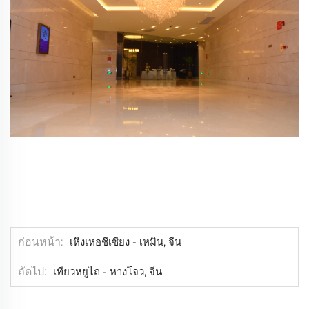
ก่อนหน้า
เหิงเหอชีเซียง - เหมิน, จีน
ถัดไป
เทียวหยูไถ - หางโจว, จีน