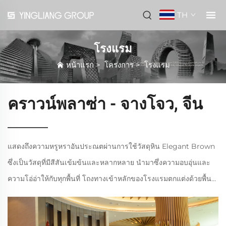
TH
โรงแรม
หน้าแรก
>
โครงการ
>
โรงแรม
คราวน์พลาซ่า - จางโจว, จีน
แสดงถึงความหรูหราอันประณตผ่านการใช้วัสดุหิน Elegant Brown
ซึ่งเป็นวัสดุที่มีสีสันเข้มข้นและหลากหลาย นำมาซึ่งความอบอุ่นและ
ความโอ่อ่าให้กับทุกพื้นที่ โถงทางเข้าหลักของโรงแรมตกแต่งด้วยพื้น
หินอ่อน Elegant Brown สื่อออกมาถึงโทนสีน้ำตาลเข้มที่กลมกลืนกับ
ธรรมชาติและ...