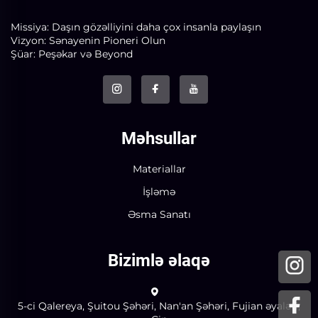
Missiya: Daşın gözəlliyini daha çox insanla paylaşın
Vizyon: Sənayenin Pioneri Olun
Şüar: Peşəkar və Beyond
Məhsullar
Materiallar
İşləmə
Əsma Sanatı
Bizimlə əlaqə
5-ci Qalereya, Şuitou Şəhəri, Nan'an Şəhəri, Fujian əyaləti,