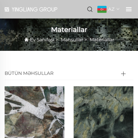
AZ
Materiallar
Ev Səhifəsi
>
Məhsullar
>
Materiallar
BÜTÜN MƏHSULLAR