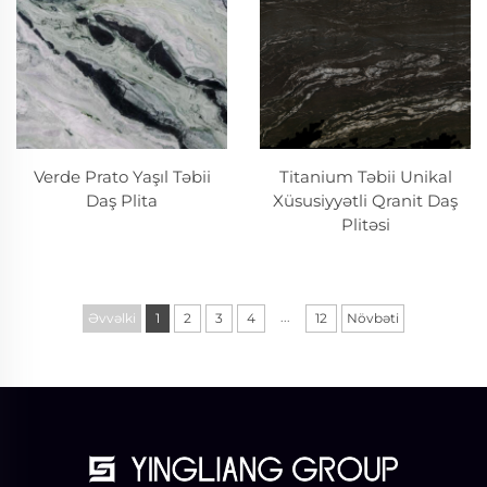
Verde Prato Yaşıl Təbii
Titanium Təbii Unikal
Daş Plita
Xüsusiyyətli Qranit Daş
Plitəsi
...
Əvvəlki
1
2
3
4
12
Növbəti