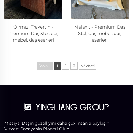
Qırmızı Travertin -
Malaxit - Premium Daş
Premium Daş Stol, daş
Stol, daş mebel, daş
mebel, daş əsərləri
əsərləri
Əvvəlki
1
2
3
Növbəti
Missiya: Daşın gözəlliyini daha çox insanla paylaşın
Vizyon: Sənayenin Pioneri Olun