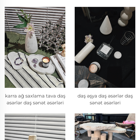
karra ağ saxlama tava daş
daş əşya daş əsərlər daş
əsərlər daş sənət əsərləri
sənət əsərləri