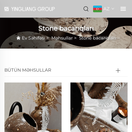
AZ
Stone bacarıqları
Ev Səhifəsi
>
Məhsullar
>
Stone bacarıqları
BÜTÜN MƏHSULLAR