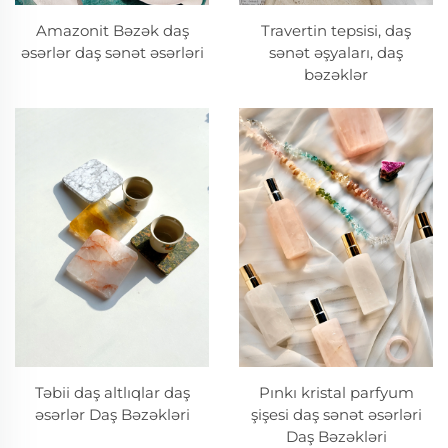
Amazonit Bəzək daş
Travertin tepsisi, daş
əsərlər daş sənət əsərləri
sənət əşyaları, daş
bəzəklər
Pınkı kristal parfyum
Təbii daş altlıqlar daş
şişesi daş sənət əsərləri
əsərlər Daş Bəzəkləri
Daş Bəzəkləri