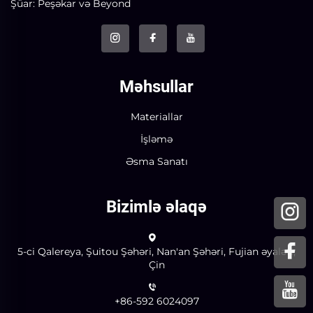
Şüar: Peşəkar və Beyond
Məhsullar
Materiallar
İşləmə
Əsma Sanatı
Bizimlə əlaqə
5-ci Qalereya, Şuitou Şəhəri, Nan'an Şəhəri, Fujian əyaləti,
Çin
+86-592 6024097