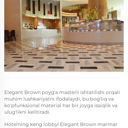
rangli tonuslarining gullab-yashnashi bilan Elegant Brown
marmar devoriy pol ham bor...
Elegant Brown poyg'a masterli ishlatilishi orqali
muhim lushkariyatni ifodalaydi, bu bog'liq va
ko'pfunksional material har bir joyga issiqlik va
ulug'likni kelitiradi.
Hotelning keng lobbyi Elegant Brown marmar