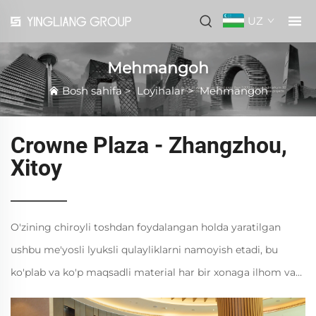
UZ
Mehmangoh
Bosh sahifa
>
Loyihalar
>
Mehmangoh
Crowne Plaza - Zhangzhou,
Xitoy
O'zining chiroyli toshdan foydalangan holda yaratilgan
ushbu me'yosli lyuksli qulayliklarni namoyish etadi, bu
ko'plab va ko'p maqsadli material har bir xonaga ilhom va
obro' keltiradi. Mehmonxonaning katta zalida chuqur, yer