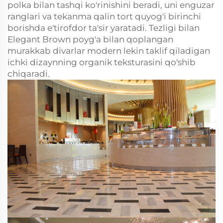
polka bilan tashqi ko'rinishini beradi, uni enguzar
ranglari va tekanma qalin tort quyog'i birinchi
borishda e'tirofdor ta'sir yaratadi. Tezligi bilan
Elegant Brown poyg'a bilan qoplangan
murakkab divarlar modern lekin taklif qiladigan
ichki dizaynning organik teksturasini qo'shib
chiqaradi.