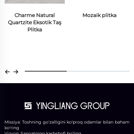
Charme Natural
Mozaik plitka
Quartzite Eksotik Taş
Plitka
Missiya: Toshning go'zalligini ko'proq odamlar bilan baham
ko'ring
Vizyon: Sanoatning kashshofi bo'ling