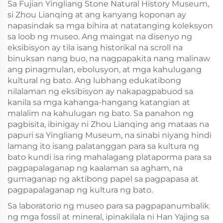
Sa Fujian Yingliang Stone Natural History Museum,
si Zhou Lianqing at ang kanyang koponan ay
napasindak sa mga bihira at natatanging koleksyon
sa loob ng museo. Ang maingat na disenyo ng
eksibisyon ay tila isang historikal na scroll na
binuksan nang buo, na nagpapakita nang malinaw
ang pinagmulan, ebolusyon, at mga kahulugang
kultural ng bato. Ang lubhang edukatibong
nilalaman ng eksibisyon ay nakapagpabuod sa
kanila sa mga kahanga-hangang katangian at
malalim na kahulugan ng bato. Sa panahon ng
pagbisita, ibinigay ni Zhou Lianqing ang mataas na
papuri sa Yingliang Museum, na sinabi niyang hindi
lamang ito isang palatanggan para sa kultura ng
bato kundi isa ring mahalagang plataporma para sa
pagpapalaganap ng kaalaman sa agham, na
gumaganap ng aktibong papel sa pagpapasa at
pagpapalaganap ng kultura ng bato.
Sa laboratorio ng museo para sa pagpapanumbalik
ng mga fossil at mineral, ipinakilala ni Han Yajing sa