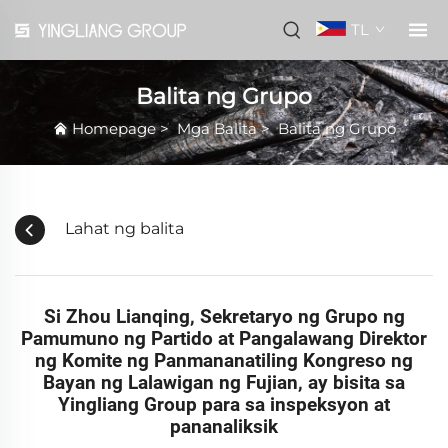
TL
Balita ng Grupo
Homepage
>
Mga Balita
>
Balita ng Grupo
Lahat ng balita
Si Zhou Lianqing, Sekretaryo ng Grupo ng
Pamumuno ng Partido at Pangalawang Direktor
ng Komite ng Panmananatiling Kongreso ng
Bayan ng Lalawigan ng Fujian, ay bisita sa
Yingliang Group para sa inspeksyon at
pananaliksik