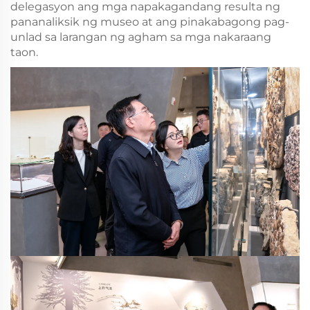
delegasyon ang mga napakagandang resulta ng
pananaliksik ng museo at ang pinakabagong pag-
unlad sa larangan ng agham sa mga nakaraang
taon.