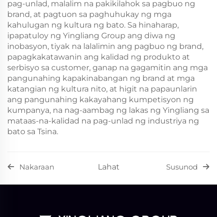
pag-unlad, malalim na pakikilahok sa pagbuo ng
brand, at pagtuon sa paghuhukay ng mga
kahulugan ng kultura ng bato. Sa hinaharap,
ipapatuloy ng Yingliang Group ang diwa ng
inobasyon, tiyak na lalalimin ang pagbuo ng brand,
papagkakatawanin ang kalidad ng produkto at
serbisyo sa customer, ganap na gagamitin ang mga
pangunahing kapakinabangan ng brand at mga
katangian ng kultura nito, at higit na papaunlarin
ang pangunahing kakayahang kumpetisyon ng
kumpanya, na nag-aambag ng lakas ng Yingliang sa
mataas-na-kalidad na pag-unlad ng industriya ng
bato sa Tsina.
Lahat
Nakaraan
Susunod