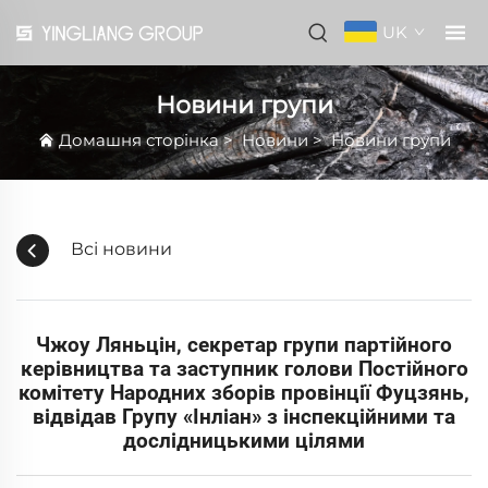
UK
Новини групи
Домашня сторінка
>
Новини
>
Новини групи
Всі новини
Чжоу Ляньцін, секретар групи партійного
керівництва та заступник голови Постійного
комітету Народних зборів провінції Фуцзянь,
відвідав Групу «Інліан» з інспекційними та
дослідницькими цілями