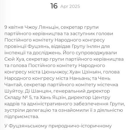
16
Apr
2025
9 квітня Чжоу Ляньцін, секретар групи
партійного керівництва та заступник голови
Постійного комітету Народного конгресу
провінції Фуцзянь, відвідав Групу Інлян для
інспекції та досліджень. Його супроводжували
Сюй Хуа, секретар групи партійного керівництва
та голова Постійного комітету Народного
конгресу міста Цюньчжоу; Хуан Цзіньян, голова
Народного конгресу міста Наньань; та Чень
Чантай, секретар партійного комітету містечка
Шуйтоу. Ді Шанцян, генеральний директор
Складу № 5, та Хань Яцзін, директор Центру
кадрів та адміністративного забезпечення Групи,
зустріли делегацію та ознайомили її з діяльністю
підприємства.
У Фуцзяньському природничо-історичному