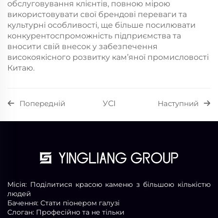
обслуговування клієнтів, повною мірою
використовувати свої брендові переваги та
культурні особливості, ще більше посилювати
конкурентоспроможність підприємства та
вносити свій внесок у забезпечення
високоякісного розвитку кам’яної промисловості
Китаю.
УСІ
Попередній
Наступний
Місія: Поділитися красою каменю з більшою кількістю
людей
Бачення: Стати піонером галузі
Слоган: Професійно та не тільки