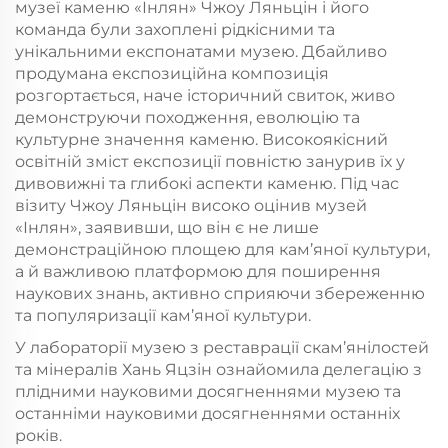
музеї каменю «Інлян» Чжоу Ляньцін і його
команда були захоплені рідкісними та
унікальними експонатами музею. Дбайливо
продумана експозиційна композиція
розгортається, наче історичний свиток, живо
демонструючи походження, еволюцію та
культурне значення каменю. Високоякісний
освітній зміст експозиції повністю занурив їх у
дивовижні та глибокі аспекти каменю. Під час
візиту Чжоу Ляньцін високо оцінив музей
«Інлян», заявивши, що він є не лише
демонстраційною площею для кам’яної культури,
а й важливою платформою для поширення
наукових знань, активно сприяючи збереженню
та популяризації кам’яної культури.
У лабораторії музею з реставрації скам’янілостей
та мінералів Хань Яцзін ознайомила делегацію з
плідними науковими досягненнями музею та
останніми науковими досягненнями останніх
років.