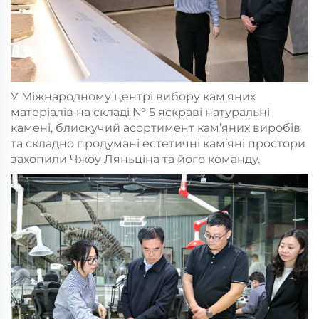
У Міжнародному центрі вибору кам'яних
матеріалів на складі № 5 яскраві натуральні
камені, блискучий асортимент кам’яних виробів
та складно продумані естетичні кам’яні простори
захопили Чжоу Ляньціна та його команду.