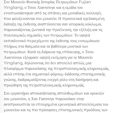
Στο Μουσείο Φυσικής Ιστορίας Πετρωμάτων Fujian
Yingliang, ο Τσου Λιαντσινγκ και η ομάδα του
εντυπωσιάστηκαν από τις σπάνιες και μοναδικές συλλογές
που φιλοξενούνται στο μουσείο. Η προσεκτικά σχεδιασμένη
διάταξη της έκθεσης αναπτύσσεται σαν ιστορικός κύκλωμα,
παρουσιάζοντας ζωντανά την προέλευση, την εξέλιξη και τις
πολιτισμικές σημασίες των πετρωμάτων. Το υψηλά
εκπαιδευτικό περιεχόμενο της έκθεσης τους ενσωμάτωσε
πλήρως στα θαύματα και τα βαθύτερα μυστικά των
πετρωμάτων. Κατά τη διάρκεια της επίσκεψης, ο Τσου
Λιαντσινγκ εξέφρασε υψηλή εκτίμηση για το Μουσείο
Yingliang, δηλώνοντας ότι δεν αποτελεί απλώς μια
πλατφόρμα παρουσίασης της πετροπολιτισμικής κληρονομιάς,
αλλά επίσης ένα σημαντικό φόρουμ διάδοσης επιστημονικής
γνώσης, διαδραματίζοντας ενεργό ρόλο στη διατήρηση και
προώθηση της πετροπολιτισμικής κληρονομιάς.
Στο εργαστήριο αποκατάστασης απολιθωμάτων και ορυκτών
του μουσείου, η Χαν Γιατσινγκ παρουσίασε στην
αντιπροσωπεία τα επιτυχημένα ερευνητικά αποτελέσματα του
μουσείου και τις πιο πρόσφατες επιστημονικές προόδους των