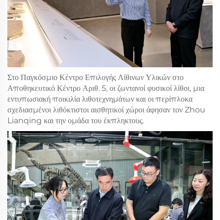
Στο Παγκόσμιο Κέντρο Επιλογής Λίθινων Υλικών στο
Αποθηκευτικό Κέντρο Αριθ. 5, οι ζωντανοί φυσικοί λίθοι, μια
εντυπωσιακή ποικιλία λιθοτεχνημάτων και οι περίπλοκα
σχεδιασμένοι λιθόκτιστοι αισθητικοί χώροι άφησαν τον Zhou
Lianqing και την ομάδα του έκπληκτους.