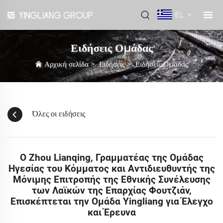
EL
Ειδήσεις Ομάδας
Αρχική σελίδα
>
Ειδήσεις
>
Ειδήσεις Ομάδας
Όλες οι ειδήσεις
Ο Zhou Lianqing, Γραμματέας της Ομάδας
Ηγεσίας του Κόμματος και Αντιδιευθυντής της
Μόνιμης Επιτροπής της Εθνικής Συνέλευσης
των Λαϊκών της Επαρχίας Φουτζιάν,
Επισκέπτεται την Ομάδα Yingliang για Έλεγχο
και Έρευνα