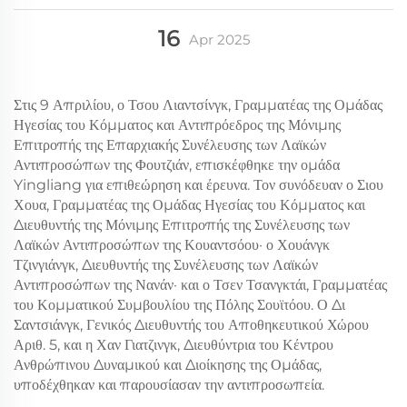
16
Apr
2025
Στις 9 Απριλίου, ο Τσου Λιαντσίνγκ, Γραμματέας της Ομάδας
Ηγεσίας του Κόμματος και Αντιπρόεδρος της Μόνιμης
Επιτροπής της Επαρχιακής Συνέλευσης των Λαϊκών
Αντιπροσώπων της Φουτζιάν, επισκέφθηκε την ομάδα
Yingliang για επιθεώρηση και έρευνα. Τον συνόδευαν ο Σιου
Χουα, Γραμματέας της Ομάδας Ηγεσίας του Κόμματος και
Διευθυντής της Μόνιμης Επιτροπής της Συνέλευσης των
Λαϊκών Αντιπροσώπων της Κουαντσόου· ο Χουάνγκ
Τζινγιάνγκ, Διευθυντής της Συνέλευσης των Λαϊκών
Αντιπροσώπων της Νανάν· και ο Τσεν Τσανγκτάι, Γραμματέας
του Κομματικού Συμβουλίου της Πόλης Σουϊτόου. Ο Δι
Σαντσιάνγκ, Γενικός Διευθυντής του Αποθηκευτικού Χώρου
Αριθ. 5, και η Χαν Γιατζινγκ, Διευθύντρια του Κέντρου
Ανθρώπινου Δυναμικού και Διοίκησης της Ομάδας,
υποδέχθηκαν και παρουσίασαν την αντιπροσωπεία.