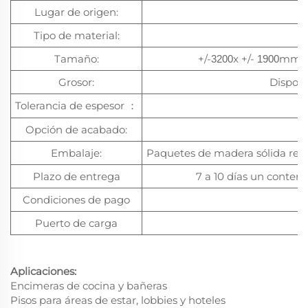
Lugar de origen:
Tipo de material:
N
Tamaño:
+/-
x +/-
mm y 
3200
1900
Grosor:
Dispon
Tolerancia de espesor
：
Opción de acabado:
P
Embalaje:
Paquetes de madera sólida resi
Plazo de entrega
7 a 10 días un contene
Condiciones de pago
Puerto de carga
X
Aplicaciones:
Encimeras de cocina y bañeras
Pisos para áreas de estar, lobbies y hoteles