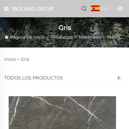
ES
Gris
Página De Inicio
>
Productos
>
Materiales
>
Mármol
Inicio >
Gris
TODOS LOS PRODUCTOS