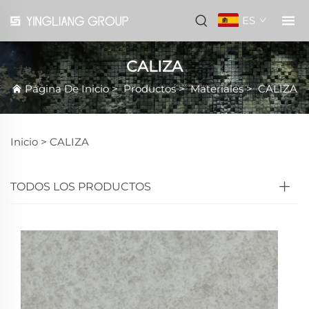
ES
CALIZA
Página De Inicio
>
Productos
>
Materiales
>
CALIZA
Inicio >
CALIZA
TODOS LOS PRODUCTOS