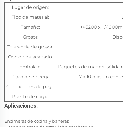
Lugar de origen:
Tipo de material:
Li
Tamaño:
+/-3200 x +/-1900mm
Grosor:
Dispo
Tolerancia de grosor:
Opción de acabado:
Embalaje:
Paquetes de madera sólida res
Plazo de entrega
7 a 10 días un conten
Condiciones de pago
Puerto de carga
Aplicaciones:
Encimeras de cocina y bañeras