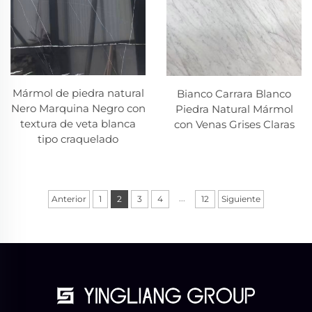
Mármol de piedra natural
Bianco Carrara Blanco
Nero Marquina Negro con
Piedra Natural Mármol
textura de veta blanca
con Venas Grises Claras
tipo craquelado
...
Anterior
1
2
3
4
12
Siguiente