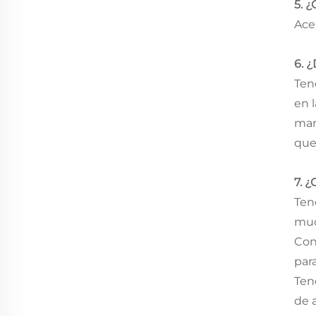
5. 
Ace
6. 
Ten
en 
mar
que
7. 
Ten
muc
Con
par
Ten
de 