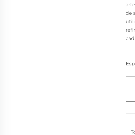
art
de 
uti
ref
cad
Esp
T