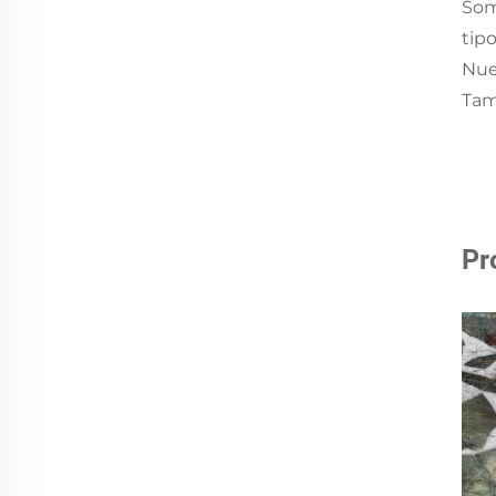
Som
tip
Nue
Tam
Pr