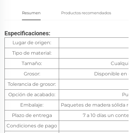
Resumen
Productos recomendados
Especificaciones:
Lugar de origen:
Tipo de material:
Tamaño:
Cualquie
Grosor:
Disponible en c
Tolerancia de grosor:
Opción de acabado:
Pulid
Embalaje:
Paquetes de madera sólida res
Plazo de entrega
7 a 10 días un conten
Condiciones de pago