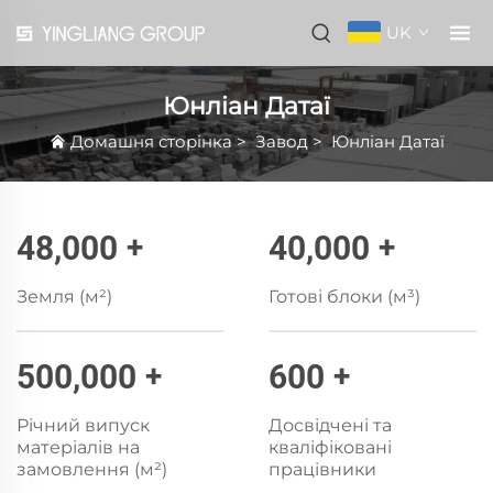
UK
Юнліан Датаї
Домашня сторінка
>
Завод
>
Юнліан Датаї
48,000
+
40,000
+
Земля (м²)
Готові блоки (м³)
500,000
+
600
+
Річний випуск
Досвідчені та
матеріалів на
кваліфіковані
замовлення (м²)
працівники