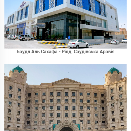
Баудл Аль Сахафа - Ріяд, Саудівська Аравія