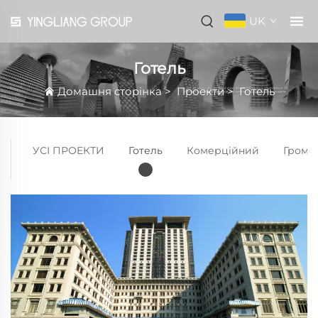
UK
Готель
Домашня сторінка
>
Проекти
>
Готель
УСІ ПРОЕКТИ
Готель
Комерційний
Громад