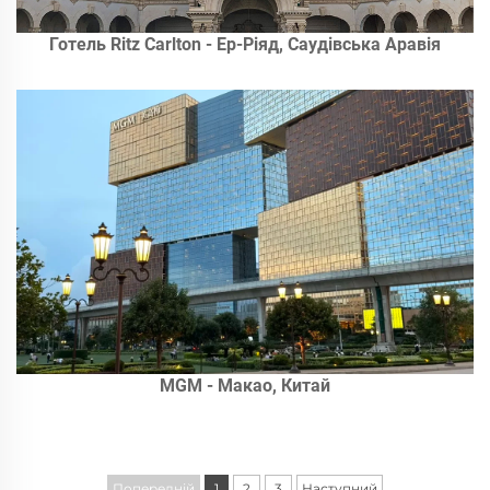
Готель Ritz Carlton - Ер-Ріяд, Саудівська Аравія
MGM - Макао, Китай
Попередній
1
2
3
Наступний