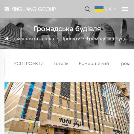
UK
Громадська будівля
Домашня сторінка
>
Проекти
>
Громадська будівля
УСІ ПРОЕКТИ
Готель
Комерційний
Громад