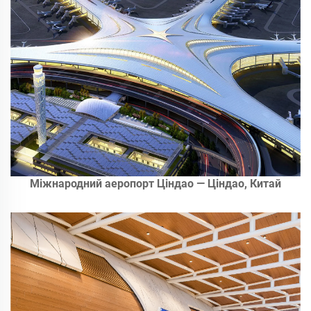
Міжнародний аеропорт Ціндао — Ціндао, Китай