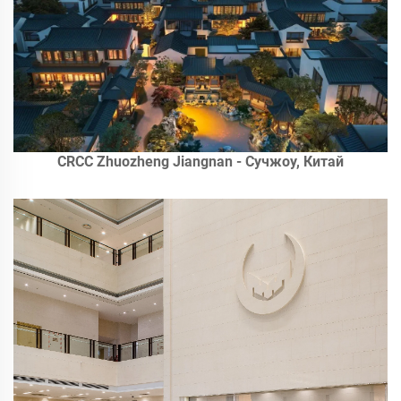
CRCC Zhuozheng Jiangnan - Сучжоу, Китай