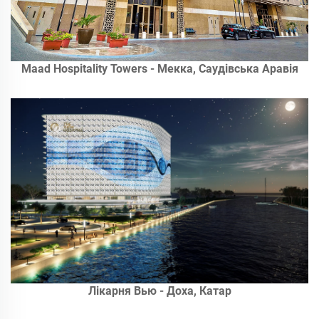
Maad Hospitality Towers - Мекка, Саудівська Аравія
Лікарня Вью - Доха, Катар