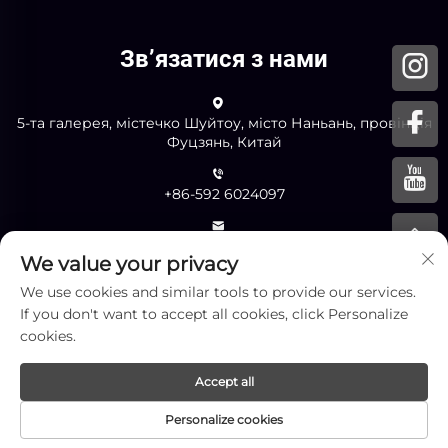
Зв’язатися з нами
5-та галерея, містечко Шуйтоу, місто Наньань, провінція
Фуцзянь, Китай
+86-592 6024097
[email protected]
We value your privacy
We use cookies and similar tools to provide our services.
If you don't want to accept all cookies, click Personalize
НАДІСЛАТИ
cookies.
Accept all
Авторське право © Xiamen Yingliang Stone Co., Ltd. Всі
Personalize cookies
права захищені -
Політика конфіденційності
-
Блог