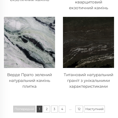
кварцитовий
екзотичний камінь
Верде Прато зелений
Титановий натуральний
натуральний камінь
граніт з унікальними
плитка
характеристиками
...
Попередній
1
2
3
4
12
Наступний