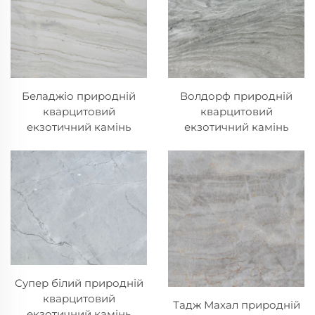
Беладжіо природній
Волдорф природній
кварцитовий
кварцитовий
екзотичний камінь
екзотичний камінь
Супер білий природній
кварцитовий
Тадж Махал природній
екзотичний камінь