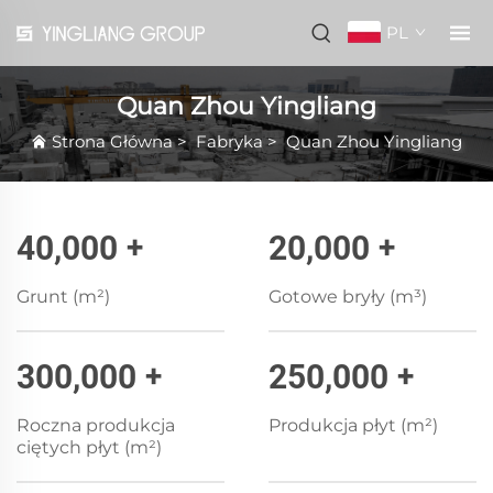
PL
Quan Zhou Yingliang
Strona Główna
>
Fabryka
>
Quan Zhou Yingliang
40,000
+
20,000
+
Grunt (m²)
Gotowe bryły (m³)
300,000
+
250,000
+
Roczna produkcja
Produkcja płyt (m²)
ciętych płyt (m²)