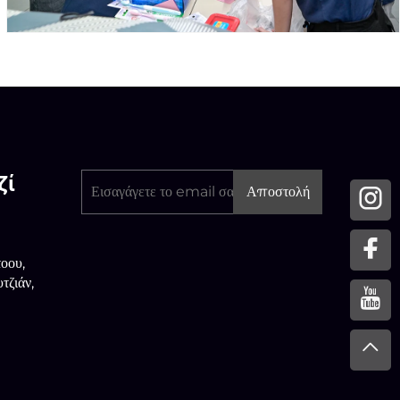
ζί
Αποστολή
οου,
τζιάν,