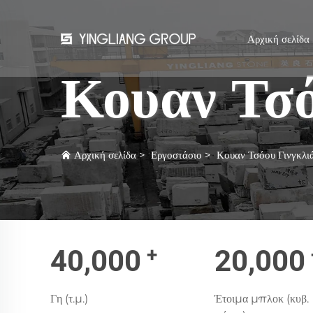
Αρχική σελίδα
Κουαν Τσό
Αρχική σελίδα
>
Εργοστάσιο
>
Κουαν Τσόου Γινγκλι
+
40,000
20,000
Γη (τ.μ.)
Έτοιμα μπλοκ (κυβ.