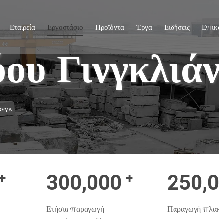
Εταιρεία
Εργοστάσιο
Προϊόντα
Έργα
Ειδήσεις
Επικ
ου Γινγκλιά
άνγκ
+
+
300,000
250,
Ετήσια παραγωγή
Παραγωγή πλακώ