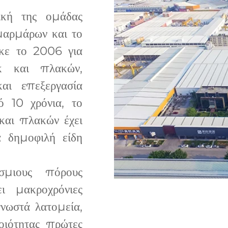
κή της ομάδας
μαρμάρων και το
ηκε το 2006 για
οκ και πλακών,
αι επεξεργασία
 10 χρόνια, το
και πλακών έχει
ά δημοφιλή είδη
σμιους πόρους
ι μακροχρόνιες
γνωστά λατομεία,
ιότητας πρώτες