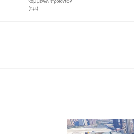
κομμένων προϊόντων
(τ.μ.)