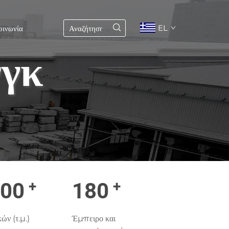
EL
οινωνία
νγκ
+
+
000
180
ν (τ.μ.)
Έμπειρο και