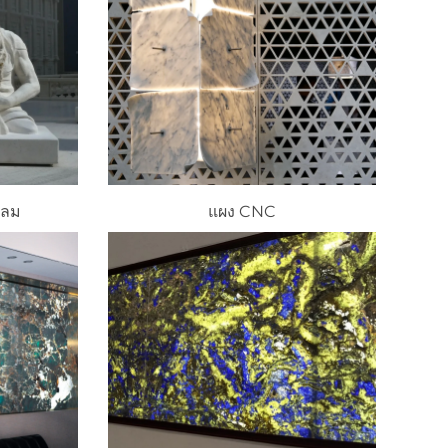
กลม
แผง CNC