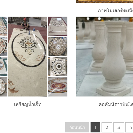
ภาพโมเสกติดผนั
เหรียญน้ำเจ็ท
คอลัมน์ราวบันไ
ก่อนหน้า
1
2
3
4