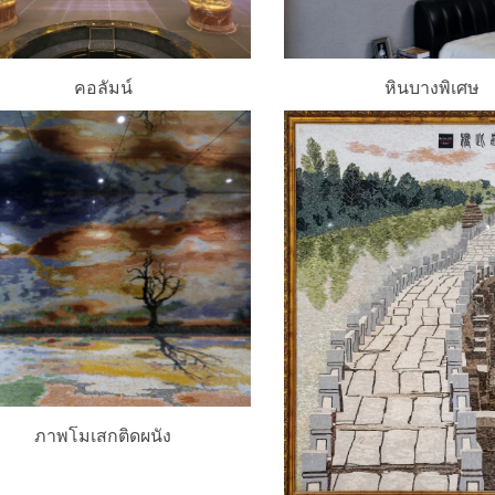
คอลัมน์
หินบางพิเศษ
ภาพโมเสกติดผนัง