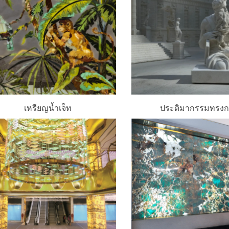
เหรียญน้ำเจ็ท
ประติมากรรมทรง