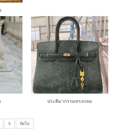
ง
ด
ประติมากรรมทรงกลม
5
ถัดไป