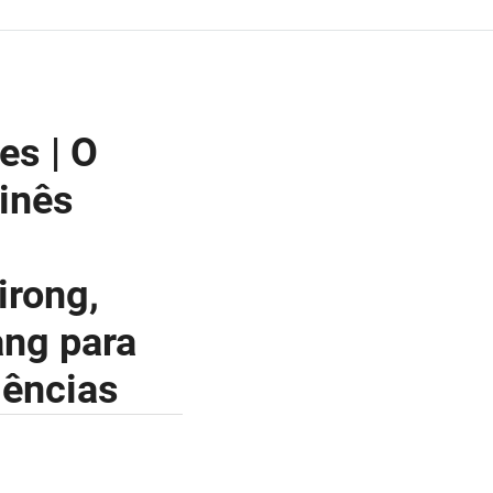
es | O
inês
irong,
ang para
iências